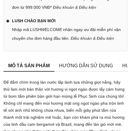
đơn từ 999.000 VNĐ*
Điều khoản & Điều kiện
LUSH CHÀO BẠN MỚI
Nhập mã
LUSHWELCOME
nhận ngay ưu đãi miễn phí vận
chuyển cho đơn hàng đầu tiên.
Điều khoản & Điều kiện
MÔ TẢ SẢN PHẨM
HƯỚNG DẪN SỬ DỤNG
HƯ
Để đắm chìm trong làn nước lấp lánh tựa những giọt nắng, hãy
thử làm mới bản thân với hương vị ngọt ngào được lấy cảm hứng
từ bom tắm phiên bản giới hạn mừng lễ Phục Sinh của chúng tôi!
Không chỉ mang đến mùi hương mật ong ngọt ngào pha trộn tinh
tế với ánh nhũ không chứa nhựa, biến mỗi giây phút tắm rửa
thành một trải nghiệm mê hoặc, bạn còn khám phá ra mùi hương
của tinh dầu cam bergamot và Brazil, mang đến làn gió mới mẻ,