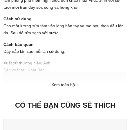
làm phong phú thêm nghi thức đón chào mùa Phục Sinh với sự
tươi mới tràn đầy sức sống và hứng khởi.
Cách sử dụng
Cho một lượng sữa tắm vào lòng bàn tay và tạo bọt, thoa đều lên
da. Sau đó rửa sạch với nước.
Cách bảo quản
Đậy nắp kín sau mỗi lần sử dụng.
Xuất xứ thương hiệu: Anh
Sản xuất tại: Nhật Bản
Xem toàn bộ
CÓ THỂ BẠN CŨNG SẼ THÍCH