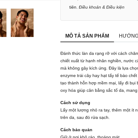
tiên.
Điều khoản & Điều kiện
MÔ TẢ SẢN PHẨM
HƯỚNG
Đánh thức làn da rạng rỡ với cách chă
chiết xuất từ hạnh nhân nghiền, nước c
mà không gây kích ứng. Đây là lựa chọn
enzyme trái cây hay hạt tẩy tế bào chết
tạo thành hỗn hợp mềm mại, lấy đi bụi b
oxy hóa giúp cân bằng sắc tố da, mang l
Cách sử dụng
Lấy một lượng nhỏ ra tay, thêm một ít
trên da, sau đó rửa sạch.
Cách bảo quản
Giữ ở nơi khô ráo, thoáng mát.