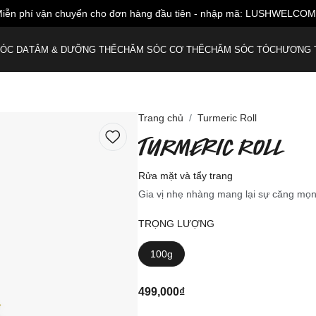
iễn phí vận chuyển cho đơn hàng đầu tiên - nhập mã: LUSHWELCO
ÓC DA
TẮM & DƯỠNG THỂ
CHĂM SÓC CƠ THỂ
CHĂM SÓC TÓC
HƯƠNG 
Trang chủ
Turmeric Roll
TURMERIC ROLL
Rửa mặt và tẩy trang
Gia vị nhẹ nhàng mang lại sự căng mọn
TRỌNG LƯỢNG
100g
499,000₫