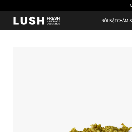
M
NỔI BẬT
CHĂM S