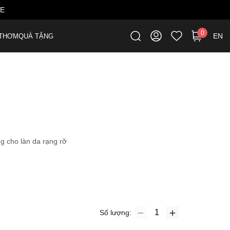
ME
0
EN
THƠM
QUÀ TẶNG
g cho làn da rạng rỡ
Số lượng: