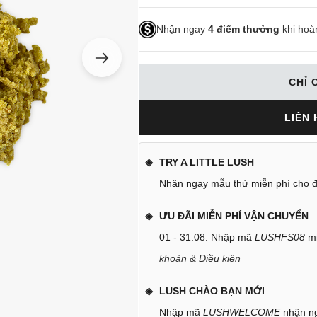
Nhận ngay
4
điểm thưởng
khi hoà
CHỈ 
LIÊN 
TRY A LITTLE LUSH
Nhận ngay mẫu thử miễn phí cho đ
ƯU ĐÃI MIỄN PHÍ VẬN CHUYỂN
01 - 31.08: Nhập mã
LUSHFS08
mi
khoản & Điều kiện
LUSH CHÀO BẠN MỚI
Nhập mã
LUSHWELCOME
nhận ng