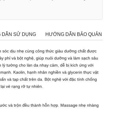
 DẪN SỬ DỤNG
HƯỚNG DẪN BẢO QUẢN
CHÍNH S
m sóc dịu nhẹ cùng công thức giàu dưỡng chất được
ây phỉ và bột nghệ, giúp nuôi dưỡng và làm sạch sâu
 lý tưởng cho làn da nhạy cảm, dễ bị kích ứng với
 mạnh. Kaolin, hạnh nhân nghiền và glycerin thực vật
ẩn và tạp chất trên da. Bột nghệ với đặc tính chống
ại vẻ rạng rỡ tự nhiên.
 nước và trộn đều thành hỗn hợp. Massage nhẹ nhàng