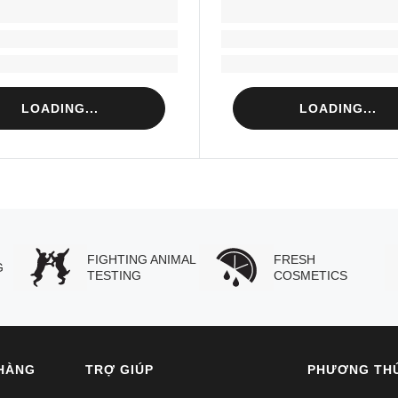
LOADING...
LOADING...
Loading...
Loading...
Loading...
Loading...
LOADING...
LOADING...
FIGHTING ANIMAL
FRESH
G
TESTING
COSMETICS
HÀNG
TRỢ GIÚP
PHƯƠNG TH