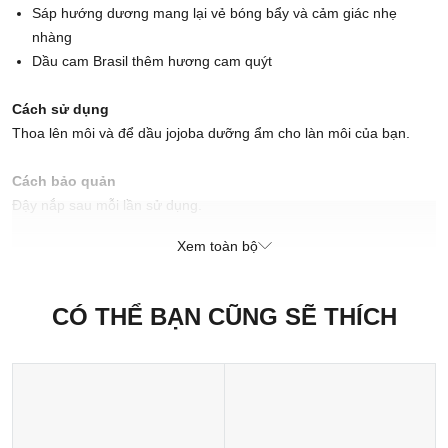
Sáp hướng dương mang lại vẻ bóng bẩy và cảm giác nhẹ
nhàng
Dầu cam Brasil thêm hương cam quýt
Cách sử dụng
Thoa lên môi và để dầu jojoba dưỡng ẩm cho làn môi của bạn.
Cách bảo quản
Đậy nắp sau mỗi lần sử dụng.
Xem toàn bộ
Xuất xứ thương hiệu: Anh
Sản xuất tại: Nhật Bản
CÓ THỂ BẠN CŨNG SẼ THÍCH