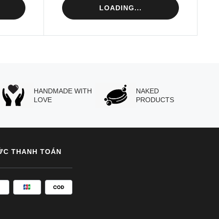
LOADING...
HANDMADE WITH
NAKED
LOVE
PRODUCTS
ỨC THANH TOÁN