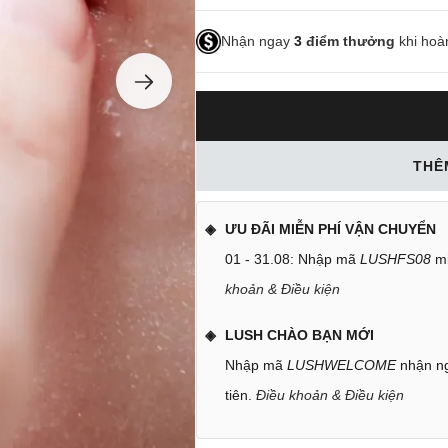
Nhận ngay
3
điểm thưởng
khi hoà
THÊ
ƯU ĐÃI MIỄN PHÍ VẬN CHUYỂN
01 - 31.08: Nhập mã
LUSHFS08
mi
khoản & Điều kiện
LUSH CHÀO BẠN MỚI
Nhập mã
LUSHWELCOME
nhận ng
tiên.
Điều khoản & Điều kiện