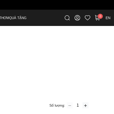
0
EN
THƠM
QUÀ TẶNG
Số lượng: