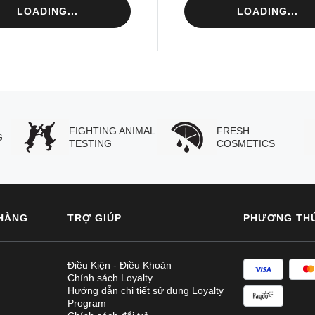
LOADING...
LOADING...
FIGHTING ANIMAL
FRESH
G
TESTING
COSMETICS
HÀNG
TRỢ GIÚP
PHƯƠNG TH
Điều Kiện - Điều Khoản
Chính sách Loyalty
Hướng dẫn chi tiết sử dụng Loyalty
Program