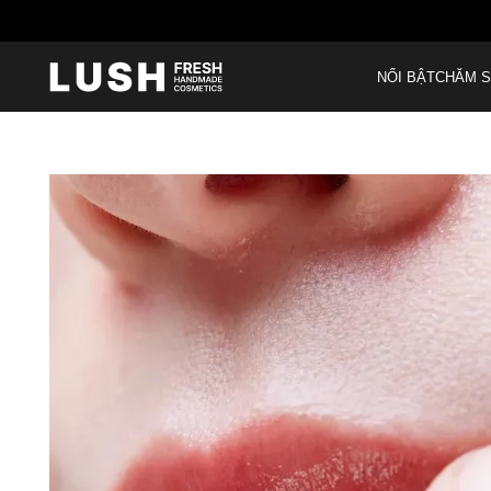
NỔI BẬT
CHĂM S