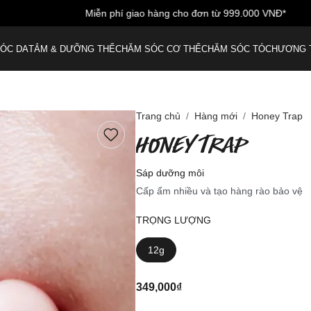
Miễn phí giao hàng cho đơn từ 999.000 VNĐ*
ÓC DA
TẮM & DƯỠNG THỂ
CHĂM SÓC CƠ THỂ
CHĂM SÓC TÓC
HƯƠNG 
Trang chủ
Hàng mới
Honey Trap
HONEY TRAP
Sáp dưỡng môi
Cấp ẩm nhiều và tạo hàng rào bảo vệ
TRỌNG LƯỢNG
12g
349,000₫