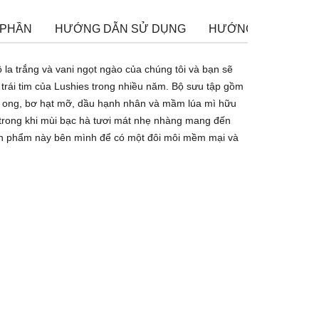
 PHẦN
HƯỚNG DẪN SỬ DỤNG
HƯỚNG DẪN BẢO 
la trắng và vani ngọt ngào của chúng tôi và bạn sẽ
trái tim của Lushies trong nhiều năm. Bộ sưu tập gồm
 ong, bơ hạt mỡ, dầu hạnh nhân và mầm lúa mì hữu
 trong khi mùi bạc hà tươi mát nhẹ nhàng mang đến
sản phẩm này bên mình để có một đôi môi mềm mại và