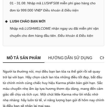
01 - 31.08: Nhập mã
LUSHFS08
miễn phí giao hàng cho
đơn từ 999.000 VNĐ*
Điều khoản & Điều kiện
LUSH CHÀO BẠN MỚI
Nhập mã
LUSHWELCOME
nhận ngay ưu đãi miễn phí vận
chuyển cho đơn hàng đầu tiên.
Điều khoản & Điều kiện
MÔ TẢ SẢN PHẨM
HƯỚNG DẪN SỬ DỤNG
CHÍ
Người ta thường nói, mọi điều bạn lan tỏa ra thế giới rồi sẽ quay
trở lại với bạn. Hãy chọn cách lan tỏa những điều tốt đẹp, bắt đầu
từ chính mình cùng chiếc huy hiệu Karma phiên bản giới hạn. Sắc
màu chuyển nhẹ ấm áp tựa hương thơm dịu dàng, mang đến cảm
giác dễ chịu và tích cực. Một chút little Karma như lời nhắc nhở
nhẹ nhàng: hãy luôn tử tế, vì năng lượng bạn gửi đi hôm nay chính
là điều bạn sẽ nhận lại mai sau.