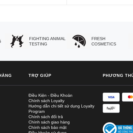
FIGHTING ANIMAL
FRESH
G
TESTING
COSMETICS
HÀNG
TRỢ GIÚP
PHƯƠNG TH
Điều Kiện - Điều Khoản
Chính sách Loyalty
Hướng dẫn chi tiết sử dụng Loyalty
Program
Chính sách đổi trả
Chính sách giao hàng
Chính sách bảo mật
Điều khoản sử dụng