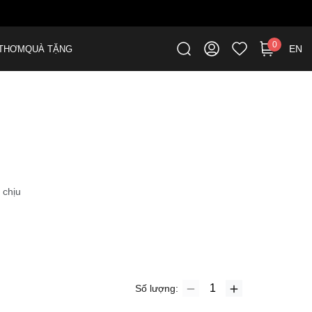
0
EN
THƠM
QUÀ TẶNG
 chịu
Số lượng: