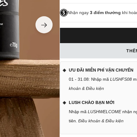
Nhận ngay
3
điểm thưởng
khi hoà
THÊ
ƯU ĐÃI MIỄN PHÍ VẬN CHUYỂN
01 - 31.08: Nhập mã
LUSHFS08
mi
khoản & Điều kiện
LUSH CHÀO BẠN MỚI
Nhập mã
LUSHWELCOME
nhận ng
tiên.
Điều khoản & Điều kiện