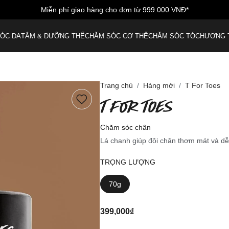
Miễn phí giao hàng cho đơn từ 999.000 VNĐ*
ÓC DA
TẮM & DƯỠNG THỂ
CHĂM SÓC CƠ THỂ
CHĂM SÓC TÓC
HƯƠNG 
Trang chủ
Hàng mới
T For Toes
T FOR TOES
Chăm sóc chân
Lá chanh giúp đôi chân thơm mát và dễ
TRỌNG LƯỢNG
70g
399,000₫