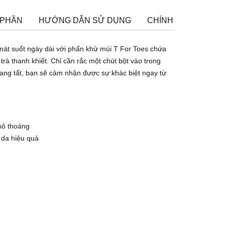
 PHẦN
HƯỚNG DẪN SỬ DỤNG
CHÍNH SÁCH ĐỔI T
mát suốt ngày dài với phấn khử mùi T For Toes chứa
trà thanh khiết. Chỉ cần rắc một chút bột vào trong
 mang tất, bạn sẽ cảm nhận được sự khác biệt ngay từ
hô thoáng
 da hiệu quả