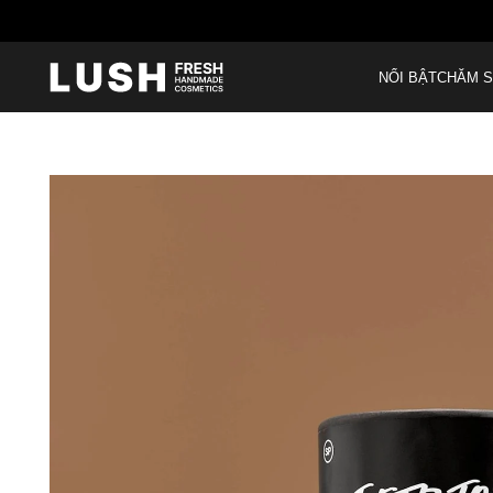
NỔI BẬT
CHĂM S