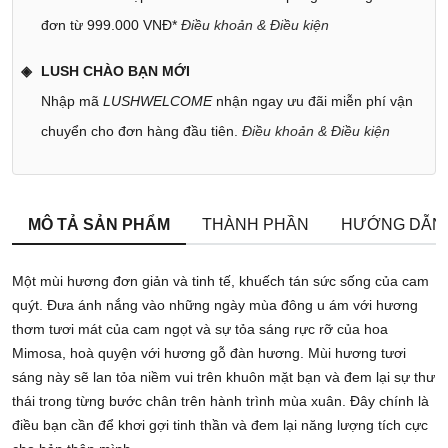
đơn từ 999.000 VNĐ*
Điều khoản & Điều kiện
LUSH CHÀO BẠN MỚI
Nhập mã
LUSHWELCOME
nhận ngay ưu đãi miễn phí vận
chuyển cho đơn hàng đầu tiên.
Điều khoản & Điều kiện
MÔ TẢ SẢN PHẨM
THÀNH PHẦN
HƯỚNG DẪN
Một mùi hương đơn giản và tinh tế, khuếch tán sức sống của cam
quýt. Đưa ánh nắng vào những ngày mùa đông u ám với hương
thơm tươi mát của cam ngọt và sự tỏa sáng rực rỡ của hoa
Mimosa, hoà quyện với hương gỗ đàn hương. Mùi hương tươi
sáng này sẽ lan tỏa niềm vui trên khuôn mặt bạn và đem lại sự thư
thái trong từng bước chân trên hành trình mùa xuân. Đây chính là
điều bạn cần để khơi gợi tinh thần và đem lại năng lượng tích cực