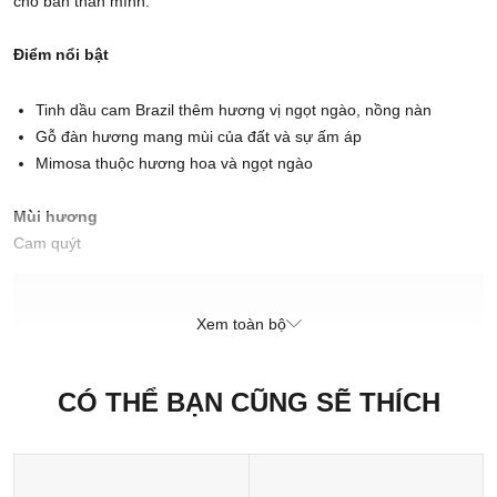
cho bản thân mình.
Điểm nổi bật
Tinh dầu cam Brazil thêm hương vị ngọt ngào, nồng nàn
Gỗ đàn hương mang mùi của đất và sự ấm áp
Mimosa thuộc hương hoa và ngọt ngào
Mùi hương
Cam quýt
Xuất xứ thương hiệu: Anh
Sản xuất tại: Anh
Xem toàn bộ
Chịu trách nhiệm bởi:
CÓ THỂ BẠN CŨNG SẼ THÍCH
CÔNG TY CỔ PHẦN MAISON RETAIL MANAGEMENT
INTERNATIONAL
189-197 Dương Bá Trạc, Phường Chánh Hưng, Thành phố Hồ Chí
Minh, Việt Nam