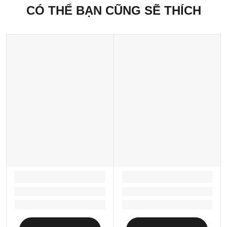
CÓ THỂ BẠN CŨNG SẼ THÍCH
Chịu trách nhiệm bởi:
CÔNG TY CỔ PHẦN MAISON RETAIL MANAGEMENT
INTERNATIONAL
189-197 Dương Bá Trạc, Phường Chánh Hưng, Thành phố Hồ Chí
Minh, Việt Nam
LOADING...
LOADING...
Loading...
Loading...
Loading...
Loading...