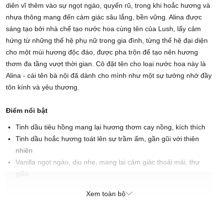
diên vĩ thêm vào sự ngọt ngào, quyến rũ, trong khi hoắc hương và
nhựa thông mang đến cảm giác sâu lắng, bền vững. Alina được
sáng tạo bởi nhà chế tạo nước hoa cùng tên của Lush, lấy cảm
hứng từ những thế hệ phụ nữ trong gia đình, từng thế hệ đại diện
cho một mùi hương độc đáo, được pha trộn để tạo nên hương
thơm đa tầng vượt thời gian. Cô đặt tên cho loại nước hoa này là
Alina - cái tên bà nội đã dành cho mình như một sự tưởng nhớ đầy
tôn kính và yêu thương.
Điểm nổi bật
Tinh dầu tiêu hồng mang lại hương thơm cay nồng, kích thích
Tinh dầu hoắc hương toát lên sự trầm ấm, gần gũi với thiên
nhiên
Vanilla ngọt ngào, dịu nhẹ, mang lại cảm giác thoải mái, thư
giãn
Xem toàn bộ
Xuất xứ thương hiệu: Anh
Sản xuất tại: Nhật Bản