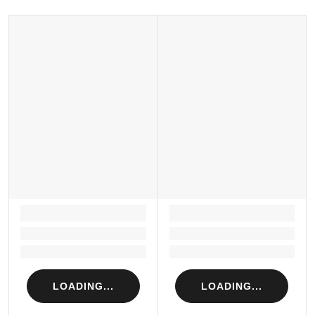
Sản xuất tại: Nhật Bản
LOADING...
LOADING...
Loading...
Loading...
Loading...
Loading...
LOADING...
LOADING...