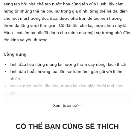
sáng tạo bởi nhà chế tạo nước hoa cùng tên của Lush, lấy cảm
hứng từ những thế hệ phụ nữ trong gia đình, từng thế hệ đại diện
cho một mùi hương độc đáo, được pha trộn để tạo nên hương
thơm đa tầng vượt thời gian. Cô đặt tên cho loại nước hoa này là
Alina - cái tên bà nội đã dành cho mình như một sự tưởng nhớ đầy
tôn kính và yêu thương.
Công dụng
Tinh dầu tiêu hồng mang lại hương thơm cay nồng, kích thích
Tinh dầu hoắc hương toát lên sự trầm ấm, gần gũi với thiên
nhiên
Vanilla ngọt ngào, dịu nhẹ, mang lại cảm giác thoải mái, thư
giãn
Xem toàn bộ
Cách sử dụng
Dùng trực tiếp lên làn da.
CÓ THỂ BẠN CŨNG SẼ THÍCH
Xuất xứ thương hiệu: Anh