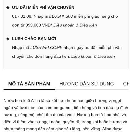
ƯU ĐÃI MIỄN PHÍ VẬN CHUYỂN
01 - 31.08: Nhập mã
LUSHFS08
miễn phí giao hàng cho
đơn từ 999.000 VNĐ*
Điều khoản & Điều kiện
LUSH CHÀO BẠN MỚI
Nhập mã
LUSHWELCOME
nhận ngay ưu đãi miễn phí vận
chuyển cho đơn hàng đầu tiên.
Điều khoản & Điều kiện
MÔ TẢ SẢN PHẨM
HƯỚNG DẪN SỬ DỤNG
CHÍ
Nước hoa khô Alina là sự kết hợp hoàn hảo giữa hương vị ngọt
ngào và tươi mới của cam bergamot, tiêu hồng và tinh dầu nụ đinh
hương, cùng một chút ấm áp của vani. Hương hoa từ hoa nhài và
diên vĩ thêm vào sự ngọt ngào, quyến rũ, trong khi hoắc hương và
nhựa thông mang đến cảm giác sâu lắng, bền vững. Alina được