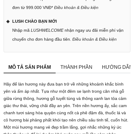
đơn từ 999.000 VNĐ*
Điều khoản & Điều kiện
LUSH CHÀO BẠN MỚI
Nhập mã
LUSHWELCOME
nhận ngay ưu đãi miễn phí vận
chuyển cho đơn hàng đầu tiên.
Điều khoản & Điều kiện
MÔ TẢ SẢN PHẨM
THÀNH PHẦN
HƯỚNG DẪN
Hãy để làn hương này đưa bạn trở về những khoảnh khắc bình
yên và ấm áp nhất. Tựa như một đêm se lạnh trong căn nhà gỗ
giữa rừng thông, hương gỗ tuyết tùng và thông xanh lan tỏa cảm
giác thư thái, vững chãi đầy an yên. Trên nền hương ấy, sắc cam
chanh tươi sáng hòa quyện cùng nốt cà phê đậm đà, thuốc lá và
cỏ hương bài phảng phất khói tạo nên chiều sâu tinh tế, cuốn hút.
Một mùi hương mang vẻ đẹp trầm lắng, gợi nhắc những ký ức