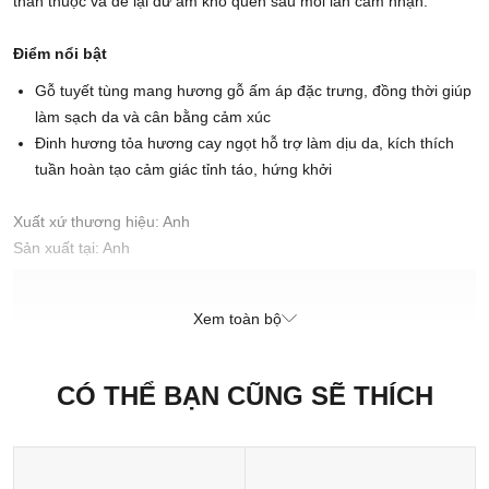
thân thuộc và để lại dư âm khó quên sau mỗi lần cảm nhận.
Điểm nổi bật
Gỗ tuyết tùng mang hương gỗ ấm áp đặc trưng, đồng thời giúp
làm sạch da và cân bằng cảm xúc
Đinh hương tỏa hương cay ngọt hỗ trợ làm dịu da, kích thích
tuần hoàn tạo cảm giác tỉnh táo, hứng khởi
Xuất xứ thương hiệu: Anh
Sản xuất tại: Anh
Chịu trách nhiệm bởi:
Xem toàn bộ
CÔNG TY CỔ PHẦN MAISON RETAIL MANAGEMENT
INTERNATIONAL
189-197 Dương Bá Trạc, Phường Chánh Hưng, Thành phố Hồ Chí
CÓ THỂ BẠN CŨNG SẼ THÍCH
Minh, Việt Nam