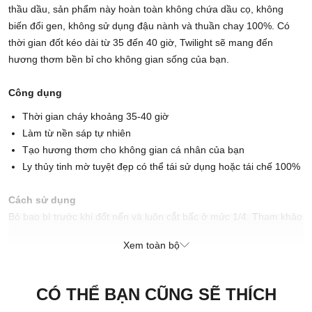
thầu dầu, sản phẩm này hoàn toàn không chứa dầu cọ, không
biến đổi gen, không sử dụng đậu nành và thuần chay 100%. Có
thời gian đốt kéo dài từ 35 đến 40 giờ, Twilight sẽ mang đến
hương thơm bền bỉ cho không gian sống của bạn.
Công dụng
Thời gian cháy khoảng 35-40 giờ
Làm từ nền sáp tự nhiên
Tạo hương thơm cho không gian cá nhân của bạn
Ly thủy tinh mờ tuyệt đẹp có thể tái sử dụng hoặc tái chế 100%
Cách sử dụng
Bỏ bao bì trước khi đốt nến và luôn cắt bấc ở mức 1/4. Tham khảo
trên bao bì để được hướng dẫn đầy đủ.
Xem toàn bộ
Sử dụng trong vòng 14 tháng kể từ ngày mua.
Chú ý: Đốt nến trong tầm quan sát. Tránh xa những thứ bắt lửa.
Tránh xa tầm tay trẻ em.
CÓ THỂ BẠN CŨNG SẼ THÍCH
Hạn sử dụng: xem trên bao bì sản phẩm.