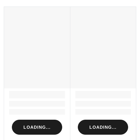
Xuất xứ thương hiệu: Anh
Sản xuất tại: Nhật Bản
LOADING...
LOADING...
Loading...
Loading...
Loading...
Loading...
LOADING...
LOADING...