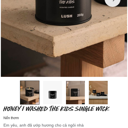
HONEY I WASHED THE KIDS SINGLE WICK
Nến thơm
Em yêu, anh đã ướp hương cho cả ngôi nhà