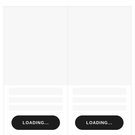
Sản xuất tại: Nhật Bản
LOADING...
LOADING...
Loading...
Loading...
Loading...
Loading...
LOADING...
LOADING...