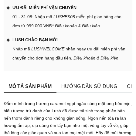
ƯU ĐÃI MIỄN PHÍ VẬN CHUYỂN
01 - 31.08: Nhập mã
LUSHFS08
miễn phí giao hàng cho
đơn từ 999.000 VNĐ*
Điều khoản & Điều kiện
LUSH CHÀO BẠN MỚI
Nhập mã
LUSHWELCOME
nhận ngay ưu đãi miễn phí vận
chuyển cho đơn hàng đầu tiên.
Điều khoản & Điều kiện
MÔ TẢ SẢN PHẨM
HƯỚNG DẪN SỬ DỤNG
CHÍ
Đắm mình trong hương caramel ngọt ngào cùng mật ong béo mịn,
biểu tượng trứ danh của Lush đã được tái sinh trong phiên bản
nến thơm dành riêng cho không gian sống. Ngọn nến tỏa ra làn
hương ấm áp, dịu dàng ôm lấy bạn như một vòng tay vỗ về, giúp
thả lỏng các giác quan và xua tan mọi mệt mỏi. Hãy để mùi hương