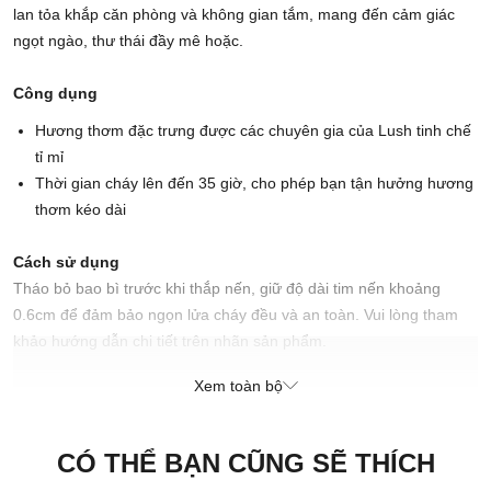
lan tỏa khắp căn phòng và không gian tắm, mang đến cảm giác
ngọt ngào, thư thái đầy mê hoặc.
Công dụng
Hương thơm đặc trưng được các chuyên gia của Lush tinh chế
tỉ mỉ
Thời gian cháy lên đến 35 giờ, cho phép bạn tận hưởng hương
thơm kéo dài
Cách sử dụng
Tháo bỏ bao bì trước khi thắp nến, giữ độ dài tim nến khoảng
0.6cm để đảm bảo ngọn lửa cháy đều và an toàn. Vui lòng tham
khảo hướng dẫn chi tiết trên nhãn sản phẩm.
Khuyến nghị sử dụng trong vòng 14 tháng kể từ ngày mua
Xem toàn bộ
Chú ý:
Đốt nến trong tầm quan sát. Tránh xa những thứ bắt lửa.
Tránh xa tầm tay trẻ em.
CÓ THỂ BẠN CŨNG SẼ THÍCH
Xuất xứ thương hiệu: Anh