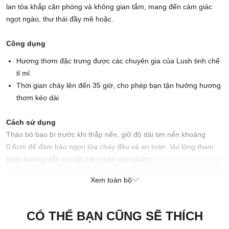
lan tỏa khắp căn phòng và không gian tắm, mang đến cảm giác
ngọt ngào, thư thái đầy mê hoặc.
Công dụng
Hương thơm đặc trưng được các chuyên gia của Lush tinh chế
tỉ mỉ
Thời gian cháy lên đến 35 giờ, cho phép bạn tận hưởng hương
thơm kéo dài
Cách sử dụng
Tháo bỏ bao bì trước khi thắp nến, giữ độ dài tim nến khoảng
0.6cm để đảm bảo ngọn lửa cháy đều và an toàn. Vui lòng tham
khảo hướng dẫn chi tiết trên nhãn sản phẩm.
Khuyến nghị sử dụng trong vòng 14 tháng kể từ ngày mua
Xem toàn bộ
Chú ý:
Đốt nến trong tầm quan sát. Tránh xa những thứ bắt lửa.
Tránh xa tầm tay trẻ em.
CÓ THỂ BẠN CŨNG SẼ THÍCH
Xuất xứ thương hiệu: Anh