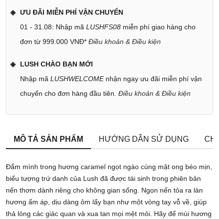
ƯU ĐÃI MIỄN PHÍ VẬN CHUYỂN
01 - 31.08: Nhập mã
LUSHFS08
miễn phí giao hàng cho
đơn từ 999.000 VNĐ*
Điều khoản & Điều kiện
LUSH CHÀO BẠN MỚI
Nhập mã
LUSHWELCOME
nhận ngay ưu đãi miễn phí vận
chuyển cho đơn hàng đầu tiên.
Điều khoản & Điều kiện
MÔ TẢ SẢN PHẨM
HƯỚNG DẪN SỬ DỤNG
CHÍ
Đắm mình trong hương caramel ngọt ngào cùng mật ong béo mịn,
biểu tượng trứ danh của Lush đã được tái sinh trong phiên bản
nến thơm dành riêng cho không gian sống. Ngọn nến tỏa ra làn
hương ấm áp, dịu dàng ôm lấy bạn như một vòng tay vỗ về, giúp
thả lỏng các giác quan và xua tan mọi mệt mỏi. Hãy để mùi hương