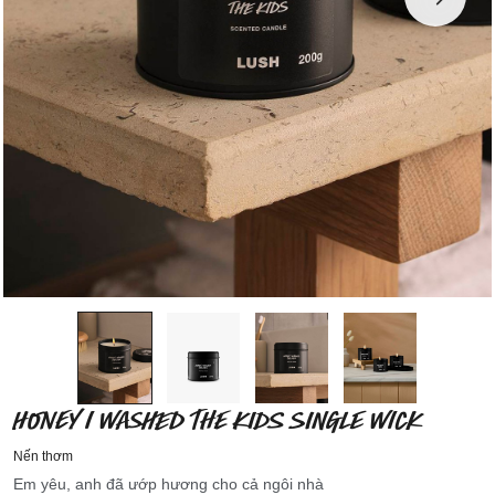
HONEY I WASHED THE KIDS SINGLE WICK
Nến thơm
Em yêu, anh đã ướp hương cho cả ngôi nhà