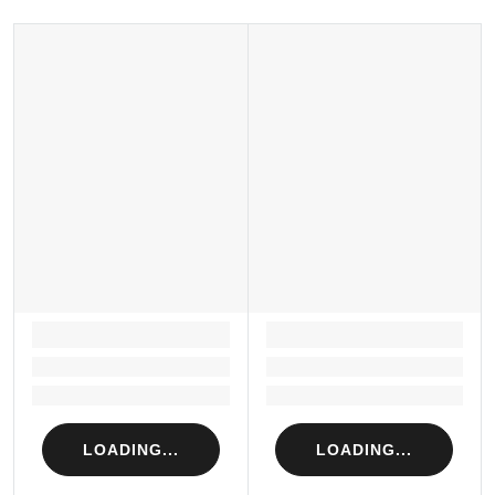
Sản xuất tại: Nhật Bản
LOADING...
LOADING...
Loading...
Loading...
Loading...
Loading...
LOADING...
LOADING...