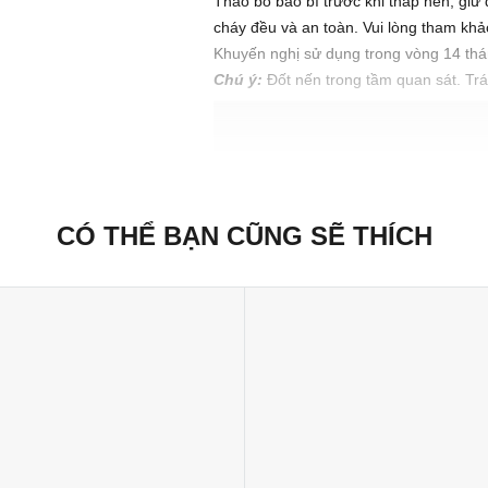
Tháo bỏ bao bì trước khi thắp nến, gi
cháy đều và an toàn. Vui lòng tham khả
Khuyến nghị sử dụng trong vòng 14 th
Chú ý:
Đốt nến trong tầm quan sát. Trá
Xuất xứ thương hiệu: Anh
Sản xuất tại: Nhật Bản
CÓ THỂ BẠN CŨNG SẼ THÍCH