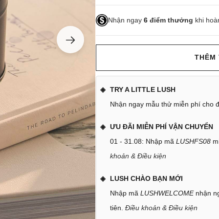
Nhận ngay
6
điểm thưởng
khi hoà
THÊM 
TRY A LITTLE LUSH
Nhận ngay mẫu thử miễn phí cho đ
ƯU ĐÃI MIỄN PHÍ VẬN CHUYỂN
01 - 31.08: Nhập mã
LUSHFS08
mi
khoản & Điều kiện
LUSH CHÀO BẠN MỚI
Nhập mã
LUSHWELCOME
nhận ng
tiên.
Điều khoản & Điều kiện