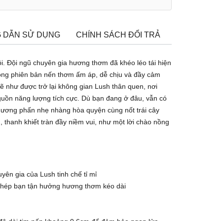
 DẪN SỬ DỤNG
CHÍNH SÁCH ĐỔI TRẢ
TÌM CỬA H
i. Đội ngũ chuyên gia hương thơm đã khéo léo tái hiện
ong phiên bản nến thơm ấm áp, dễ chịu và đầy cảm
ẽ như được trở lại không gian Lush thân quen, nơi
guồn năng lượng tích cực. Dù bạn đang ở đâu, vẫn có
hương phấn nhẹ nhàng hòa quyện cùng nốt trái cây
 thanh khiết tràn đầy niềm vui, như một lời chào nồng
ên gia của Lush tinh chế tỉ mỉ
 phép bạn tận hưởng hương thơm kéo dài