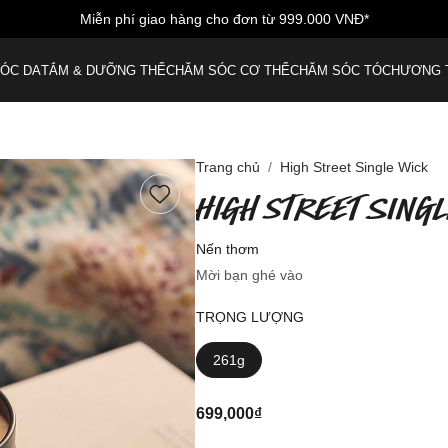
ng cho đơn từ 999.000 VNĐ*
ÓC DA
TẮM & DƯỠNG THỂ
CHĂM SÓC CƠ THỂ
CHĂM SÓC TÓC
HƯƠNG 
Trang chủ
High Street Single Wick
HIGH STREET SING
Nến thơm
Mời bạn ghé vào
TRỌNG LƯỢNG
261g
699,000₫