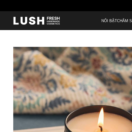
Miễn phí giao hà
NỔI BẬT
CHĂM S