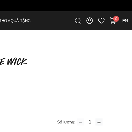
0
EN
THƠM
QUÀ TẶNG
LE WICK
Số lượng: