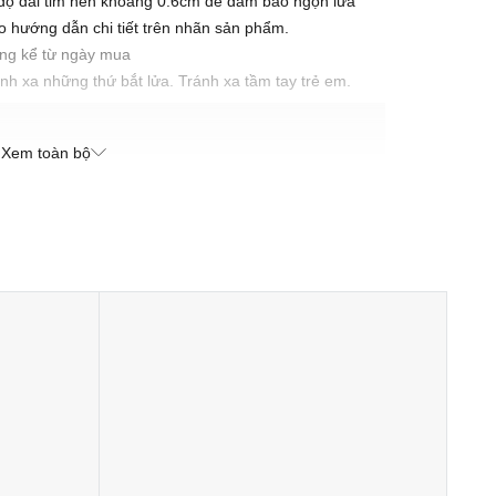
ữ độ dài tim nến khoảng 0.6cm để đảm bảo ngọn lửa
o hướng dẫn chi tiết trên nhãn sản phẩm.
áng kể từ ngày mua
nh xa những thứ bắt lửa. Tránh xa tầm tay trẻ em.
Xem toàn bộ