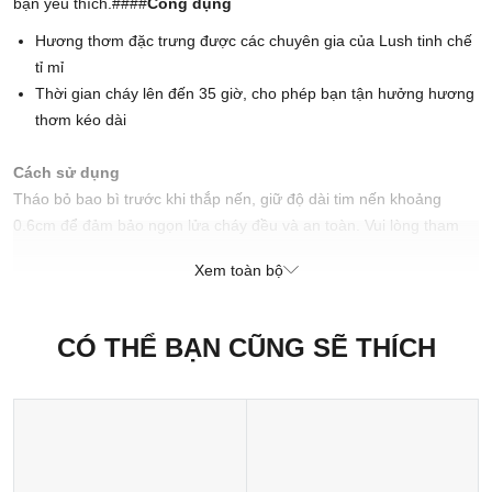
bạn yêu thích.####
Công dụng
Hương thơm đặc trưng được các chuyên gia của Lush tinh chế
tỉ mỉ
Thời gian cháy lên đến 35 giờ, cho phép bạn tận hưởng hương
thơm kéo dài
Cách sử dụng
Tháo bỏ bao bì trước khi thắp nến, giữ độ dài tim nến khoảng
0.6cm để đảm bảo ngọn lửa cháy đều và an toàn. Vui lòng tham
khảo hướng dẫn chi tiết trên nhãn sản phẩm.
Xem toàn bộ
Khuyến nghị sử dụng trong vòng 14 tháng kể từ ngày mua
Chú ý:
Đốt nến trong tầm quan sát. Tránh xa những thứ bắt lửa.
Tránh xa tầm tay trẻ em.
CÓ THỂ BẠN CŨNG SẼ THÍCH
Xuất xứ thương hiệu: Anh
Sản xuất tại: Nhật Bản