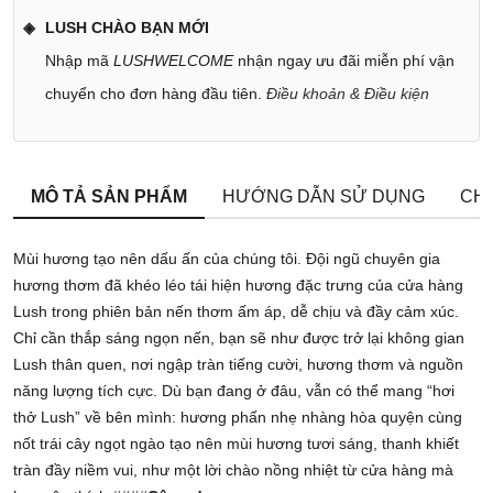
LUSH CHÀO BẠN MỚI
Nhập mã
LUSHWELCOME
nhận ngay ưu đãi miễn phí vận
chuyển cho đơn hàng đầu tiên.
Điều khoản & Điều kiện
MÔ TẢ SẢN PHẨM
HƯỚNG DẪN SỬ DỤNG
CHÍ
Mùi hương tạo nên dấu ấn của chúng tôi. Đội ngũ chuyên gia
hương thơm đã khéo léo tái hiện hương đặc trưng của cửa hàng
Lush trong phiên bản nến thơm ấm áp, dễ chịu và đầy cảm xúc.
Chỉ cần thắp sáng ngọn nến, bạn sẽ như được trở lại không gian
Lush thân quen, nơi ngập tràn tiếng cười, hương thơm và nguồn
năng lượng tích cực. Dù bạn đang ở đâu, vẫn có thể mang “hơi
thở Lush” về bên mình: hương phấn nhẹ nhàng hòa quyện cùng
nốt trái cây ngọt ngào tạo nên mùi hương tươi sáng, thanh khiết
tràn đầy niềm vui, như một lời chào nồng nhiệt từ cửa hàng mà