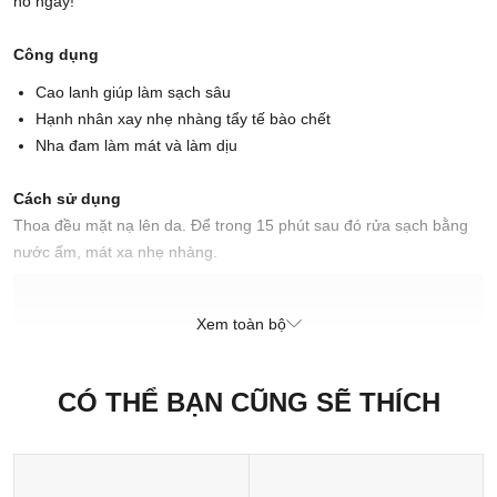
nó ngay!
Công dụng
Cao lanh giúp làm sạch sâu
Hạnh nhân xay nhẹ nhàng tẩy tế bào chết
Nha đam làm mát và làm dịu
Cách sử dụng
Thoa đều mặt nạ lên da. Để trong 15 phút sau đó rửa sạch bằng
nước ấm, mát xa nhẹ nhàng.
Cách bảo quản
Bảo quản trong tủ lạnh để đảm bảo độ tươi và tăng thêm cảm giác
Xem toàn bộ
mát lạnh nhẹ nhàng.
Xuất xứ thương hiệu: Anh
CÓ THỂ BẠN CŨNG SẼ THÍCH
Sản xuất tại: Nhật Bản