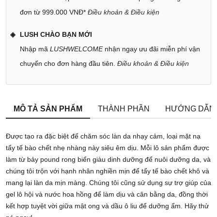
đơn từ 999.000 VNĐ*
Điều khoản & Điều kiện
LUSH CHÀO BẠN MỚI
Nhập mã
LUSHWELCOME
nhận ngay ưu đãi miễn phí vận
chuyển cho đơn hàng đầu tiên.
Điều khoản & Điều kiện
MÔ TẢ SẢN PHẨM
THÀNH PHẦN
HƯỚNG DẪN
Được tạo ra đặc biệt để chăm sóc làn da nhạy cảm, loại mặt nạ
tẩy tế bào chết nhẹ nhàng này siêu êm dịu. Mỗi lô sản phẩm được
làm từ bảy pound rong biển giàu dinh dưỡng để nuôi dưỡng da, và
chúng tôi trộn với hạnh nhân nghiền mịn để tẩy tế bào chết khô và
mang lại làn da mịn màng. Chúng tôi cũng sử dụng sự trợ giúp của
gel lô hội và nước hoa hồng để làm dịu và cân bằng da, đồng thời
kết hợp tuyệt vời giữa mật ong và dầu ô liu để dưỡng ẩm. Hãy thử