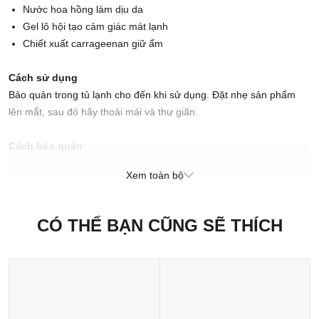
Nước hoa hồng làm dịu da
Gel lô hội tạo cảm giác mát lạnh
Chiết xuất carrageenan giữ ẩm
Cách sử dụng
Bảo quản trong tủ lạnh cho đến khi sử dụng. Đặt nhẹ sản phẩm
lên mắt, sau đó hãy thoải mái và thư giãn.
Cách bảo quản
Bảo quản trong tủ lạnh cho đến khi sử dụng. Chúng sẽ duy trì độ
Xem toàn bộ
tươi mát trong vòng 3 tuần.
Xuất xứ thương hiệu: Anh
CÓ THỂ BẠN CŨNG SẼ THÍCH
Sản xuất tại: Nhật Bản