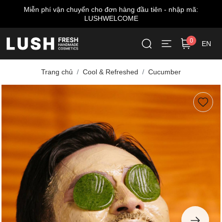
ập mã:
Miễn phí giao hàng cho đơn từ 999.000 VNĐ*
0
EN
Trang chủ
Cool & Refreshed
Cucumber