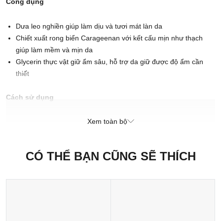
Công dụng
Dưa leo nghiền giúp làm dịu và tươi mát làn da
Chiết xuất rong biển Carageenan với kết cấu mịn như thạch
giúp làm mềm và mịn da
Glycerin thực vật giữ ẩm sâu, hỗ trợ da giữ được độ ẩm cần
thiết
Cách sử dụng
Bảo quản trong tủ lạnh cho đến khi sử dụng. Đặt nhẹ sản phẩm
lên mắt, sau đó hãy thoải mái và thư giãn.
Xem toàn bộ
Cách bảo quản
Bảo quản trong tủ lạnh cho đến khi sử dụng. Chúng sẽ duy trì độ
CÓ THỂ BẠN CŨNG SẼ THÍCH
tươi mát trong vòng 3 tuần.
Xuất xứ thương hiệu: Anh
Sản xuất tại: Nhật Bản