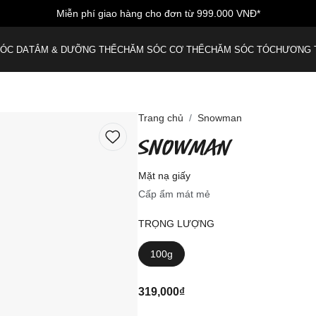
Miễn phí giao hàng cho đơn từ 999.000 VNĐ*
ÓC DA
TẮM & DƯỠNG THỂ
CHĂM SÓC CƠ THỂ
CHĂM SÓC TÓC
HƯƠNG 
Trang chủ
Snowman
SNOWMAN
Mặt nạ giấy
Cấp ẩm mát mẻ
TRỌNG LƯỢNG
100g
319,000₫