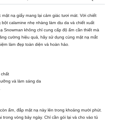
mặt nạ giấy mang lại cảm giác tươi mát. Với chiết
 bột calamine nhẹ nhàng làm dịu da và chiết xuất
nạ Snowman không chỉ cung cấp độ ẩm cần thiết mà
 tăng cường hiệu quả, hãy sử dụng cùng mặt nạ mắt
hiệm làm đẹp toàn diện và hoàn hảo.
 chất
dưỡng và làm sáng da
a
n còn ẩm, đắp mặt nạ này lên trong khoảng mười phút.
i trong vòng bảy ngày. Chỉ cần gói lại và cho vào tủ