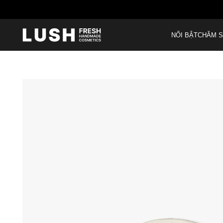
NỔI BẬT
CHĂM S