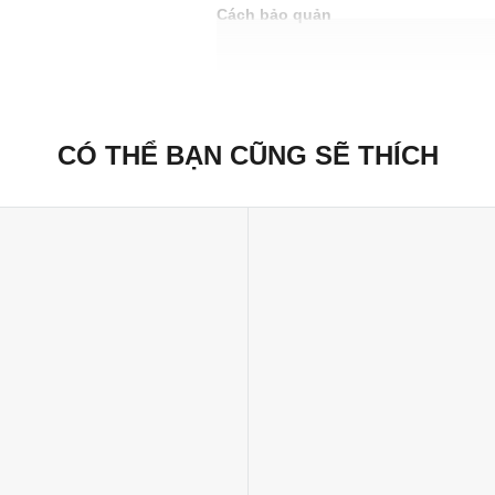
Cách bảo quản
Bảo quản trong tủ lạnh cho đến khi sử d
Xuất xứ thương hiệu: Anh
Sản xuất tại: Nhật Bản
CÓ THỂ BẠN CŨNG SẼ THÍCH