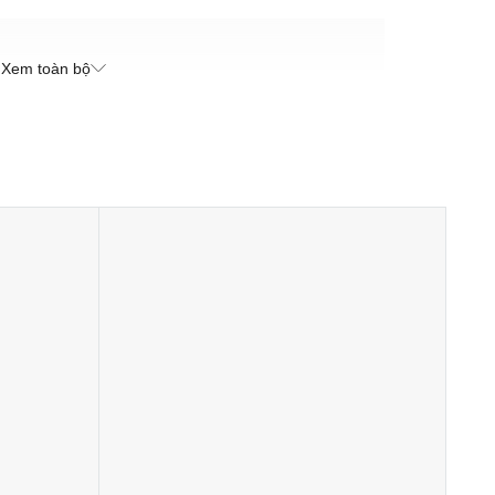
ụng. Chúng sẽ duy trì độ tươi mát trong vòng 3 tuần.
Xem toàn bộ