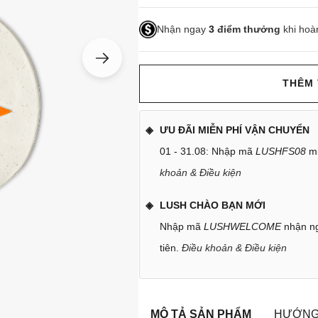
Nhận ngay
3
điểm thưởng
khi hoà
THÊM 
ƯU ĐÃI MIỄN PHÍ VẬN CHUYỂN
01 - 31.08: Nhập mã
LUSHFS08
mi
khoản & Điều kiện
LUSH CHÀO BẠN MỚI
Nhập mã
LUSHWELCOME
nhận ng
tiên.
Điều khoản & Điều kiện
MÔ TẢ SẢN PHẨM
HƯỚNG