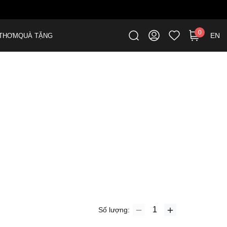
0
EN
THƠM
QUÀ TẶNG
Số lượng: