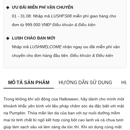
ƯU ĐÃI MIỄN PHÍ VẬN CHUYỂN
01 - 31.08: Nhập mã
LUSHFS08
miễn phí giao hàng cho
đơn từ 999.000 VNĐ*
Điều khoản & Điều kiện
LUSH CHÀO BẠN MỚI
Nhập mã
LUSHWELCOME
nhận ngay ưu đãi miễn phí vận
chuyển cho đơn hàng đầu tiên.
Điều khoản & Điều kiện
MÔ TẢ SẢN PHẨM
HƯỚNG DẪN SỬ DỤNG
HƯ
Trong không khí sôi động của Halloween, hãy dành cho mình một
khoảnh khắc yên bình với liệu pháp chăm sóc da đặc biệt với mặt
nạ Pumpkin. Thỏa mãn làn da của bạn với sự nuôi dưỡng mềm
mại từ tinh chất bí ngô kết hợp cùng bột cao lanh và cà chua tươi
giúp làm sạch sâu và làm sáng da tức thì. Khi sử dụng cùng mặt