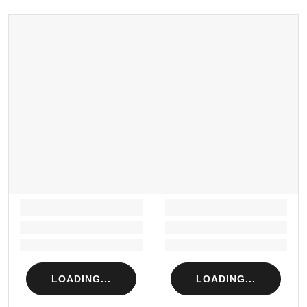
Xuất xứ thương hiệu: Anh
Sản xuất tại: Nhật Bản
LOADING...
LOADING...
Loading...
Loading...
Loading...
Loading...
LOADING...
LOADING...