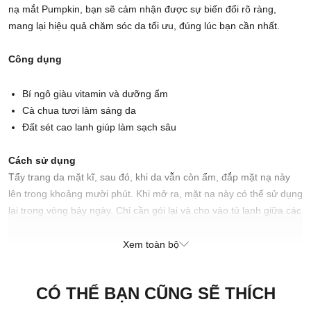
nạ mắt Pumpkin, bạn sẽ cảm nhận được sự biến đổi rõ ràng,
mang lại hiệu quả chăm sóc da tối ưu, đúng lúc bạn cần nhất.
Công dụng
Bí ngô giàu vitamin và dưỡng ẩm
Cà chua tươi làm sáng da
Đất sét cao lanh giúp làm sạch sâu
Cách sử dụng
Tẩy trang da mặt kĩ, sau đó, khi da vẫn còn ẩm, đắp mặt nạ này
lên trong khoảng mười phút. Khi mở ra, mặt nạ này có thể sử dụng
lại trong vòng bảy ngày. Chỉ cần gói lại và cho vào tủ lạnh giữa các
lần sử dụng.
Xem toàn bộ
Cách bảo quản
Bảo quản trong tủ lạnh cho đến khi sử dụng. Chúng sẽ duy trì độ
CÓ THỂ BẠN CŨNG SẼ THÍCH
tươi mát trong vòng 3 tuần.