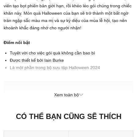
viên tạo bọt phiên bản giới hạn, rồi khéo léo gói chúng trong chiếc
khăn này. Món quà Halloween của bạn sẽ trở thành một bất ngờ
tràn ngập sắc màu ma mị và sự kỳ diệu của mùa lễ hội, tạo nên
khoảnh khắc đáng nhớ cho người nhận!
Điểm nổi bật
Tuyệt vời cho việc gói quà không cần bao bì
Được thiết kế bởi Iain Burke
Là một phần trong bộ sưu tập Halloween 2024
Xuất xứ thương hiệu: Anh
Xem toàn bộ
Sản xuất tại: Nhật Bản
CÓ THỂ BẠN CŨNG SẼ THÍCH