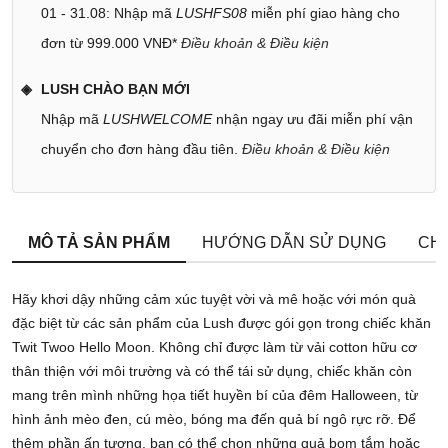
01 - 31.08: Nhập mã
LUSHFS08
miễn phí giao hàng cho
đơn từ 999.000 VNĐ*
Điều khoản & Điều kiện
LUSH CHÀO BẠN MỚI
Nhập mã
LUSHWELCOME
nhận ngay ưu đãi miễn phí vận
chuyển cho đơn hàng đầu tiên.
Điều khoản & Điều kiện
MÔ TẢ SẢN PHẨM
HƯỚNG DẪN SỬ DỤNG
CHÍ
Hãy khơi dậy những cảm xúc tuyệt vời và mê hoặc với món quà
đặc biệt từ các sản phẩm của Lush được gói gọn trong chiếc khăn
Twit Twoo Hello Moon. Không chỉ được làm từ vải cotton hữu cơ
thân thiện với môi trường và có thể tái sử dụng, chiếc khăn còn
mang trên mình những họa tiết huyền bí của đêm Halloween, từ
hình ảnh mèo đen, cú mèo, bóng ma đến quả bí ngô rực rỡ. Để
thêm phần ấn tượng, bạn có thể chọn những quả bom tắm hoặc