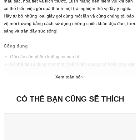
màu sắc, họa tiết và kích thước, Lush mang đến niềm vui khi bạn
có thể biến việc gói quà thành một trải nghiệm thú vị đầy ý nghĩa.
Hãy từ bỏ những loại giấy gói dùng một lần và cùng chúng tôi bảo
vệ môi trường bằng cách sử dụng những chiếc khăn độc đáo, tươi
sáng và tràn đầy sức sống!
Công dụng
Gói các sản phẩm không có bao bì
Có thể tái sử dụng như một chiếc khăn quàng cổ hoặc phụ kiện
khác
Xem toàn bộ
Cách sử dụng
Sử dụng để thay thế cho các gói quà bằng giấy thông thường,
CÓ THỂ BẠN CŨNG SẼ THÍCH
hoặc dùng làm khăn quàng cổ, băng đô hoặc phụ kiện.
Xuất xứ thương hiệu: Anh
Sản xuất tại: Nhật Bản