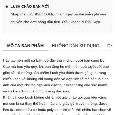
LUSH CHÀO BẠN MỚI
Nhập mã
LUSHWELCOME
nhận ngay ưu đãi miễn phí vận
chuyển cho đơn hàng đầu tiên.
Điều khoản & Điều kiện
MÔ TẢ SẢN PHẨM
HƯỚNG DẪN SỬ DỤNG
CHÍ
Hãy tạo nên một sự bất ngờ đầy thú vị cho người bạn cung Bọ
Cạp mà bạn yêu quý, khi bạn tặng họ một món quà tuyệt vời bao
gồm tất cả những sản phẩm Lush yêu thích được gói gọn trong
chiếc khăn vải không chỉ mang đến vẻ đẹp tinh tế mà còn in hình
ảnh của một chú bọ cạp kiên cường, tượng trưng cho sức mạnh
và sự kiên định của cung hoàng đạo này.
Khăn vải của Lush không chỉ là một giải pháp gói quà bền vững,
mà còn là sự thay thế hoàn hảo cho giấy gói truyền thống, được
làm từ cotton hữu cơ hoặc polyester tái chế. Với nhiều lựa chọn về