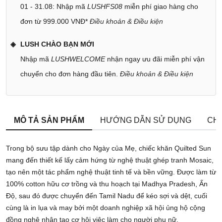
01 - 31.08: Nhập mã
LUSHFS08
miễn phí giao hàng cho
đơn từ 999.000 VNĐ*
Điều khoản & Điều kiện
LUSH CHÀO BẠN MỚI
Nhập mã
LUSHWELCOME
nhận ngay ưu đãi miễn phí vận
chuyển cho đơn hàng đầu tiên.
Điều khoản & Điều kiện
MÔ TẢ SẢN PHẨM
HƯỚNG DẪN SỬ DỤNG
CHÍ
Trong bộ sưu tập dành cho Ngày của Mẹ, chiếc khăn Quilted Sun
mang đến thiết kế lấy cảm hứng từ nghệ thuật ghép tranh Mosaic,
tạo nên một tác phẩm nghệ thuật tinh tế và bền vững. Được làm từ
100% cotton hữu cơ trồng và thu hoạch tại Madhya Pradesh, Ấn
Độ, sau đó được chuyển đến Tamil Nadu để kéo sợi và dệt, cuối
cùng là in lụa và may bởi một doanh nghiệp xã hội ủng hộ cộng
đồng nghệ nhân tạo cơ hội việc làm cho người phụ nữ.