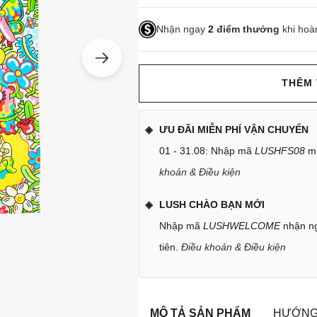
Nhận ngay
2
điểm thưởng
khi hoà
THÊM 
ƯU ĐÃI MIỄN PHÍ VẬN CHUYỂN
01 - 31.08: Nhập mã
LUSHFS08
mi
khoản & Điều kiện
LUSH CHÀO BẠN MỚI
Nhập mã
LUSHWELCOME
nhận ng
tiên.
Điều khoản & Điều kiện
MÔ TẢ SẢN PHẨM
HƯỚNG