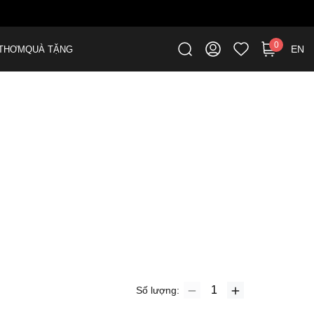
ME
0
EN
THƠM
QUÀ TẶNG
Số lượng: