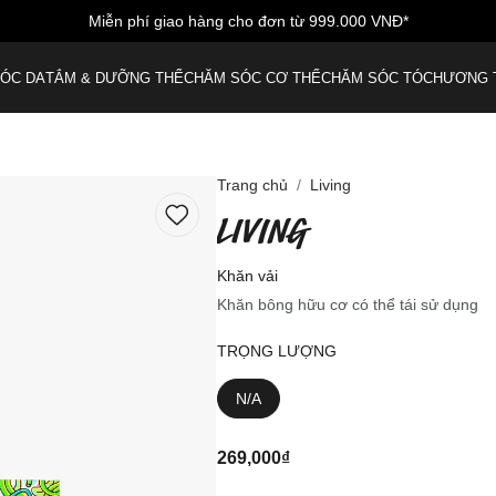
iễn phí vận chuyển cho đơn hàng đầu tiên - nhập mã: LUSHWELCO
ÓC DA
TẮM & DƯỠNG THỂ
CHĂM SÓC CƠ THỂ
CHĂM SÓC TÓC
HƯƠNG 
Trang chủ
Living
LIVING
Khăn vải
Khăn bông hữu cơ có thể tái sử dụng
TRỌNG LƯỢNG
N/A
269,000₫