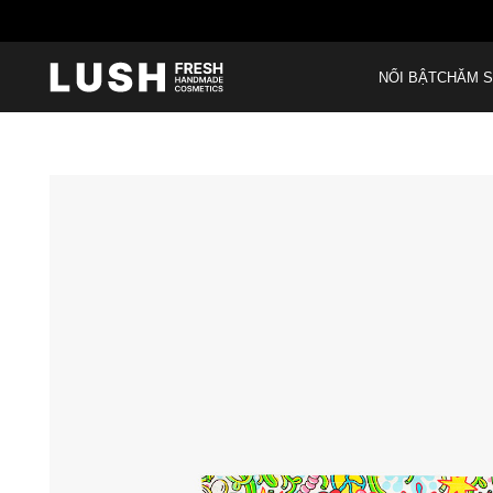
M
NỔI BẬT
CHĂM S