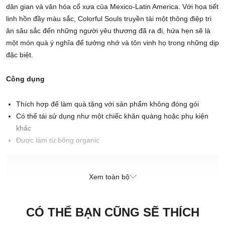
dân gian và văn hóa cổ xưa của Mexico-Latin America. Với họa tiết
linh hồn đầy màu sắc, Colorful Souls truyền tải một thông điệp tri
ân sâu sắc đến những người yêu thương đã ra đi, hứa hẹn sẽ là
một món quà ý nghĩa để tưởng nhớ và tôn vinh họ trong những dịp
đặc biệt.
Công dụng
Thích hợp để làm quà tặng với sản phẩm không đóng gói
Có thể tái sử dụng như một chiếc khăn quàng hoặc phụ kiện
khác
Được làm từ bông organic
Cách sử dụng
Sử dụng để thay thế cho các gói quà bằng giấy thông thường,
Xem toàn bộ
hoặc dùng làm khăn quàng cổ, băng đô hoặc phụ kiện.
Xuất xứ thương hiệu: Anh
CÓ THỂ BẠN CŨNG SẼ THÍCH
Sản xuất tại: Nhật Bản