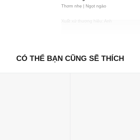
Thơm nhẹ | Ngọt ngào
Xuất xứ thương hiệu: Anh
Sản xuất tại: Nhật Bản
CÓ THỂ BẠN CŨNG SẼ THÍCH