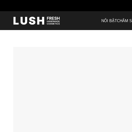
NỔI BẬT
CHĂM S