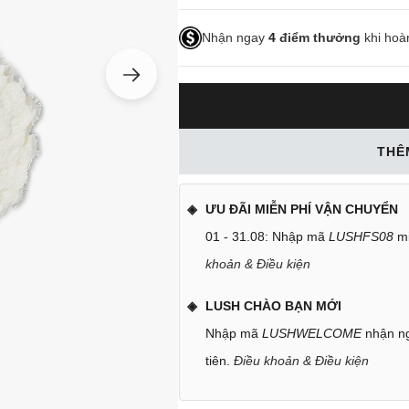
Nhận ngay
4
điểm thưởng
khi hoà
THÊ
ƯU ĐÃI MIỄN PHÍ VẬN CHUYỂN
01 - 31.08: Nhập mã
LUSHFS08
mi
khoản & Điều kiện
LUSH CHÀO BẠN MỚI
Nhập mã
LUSHWELCOME
nhận ng
tiên.
Điều khoản & Điều kiện