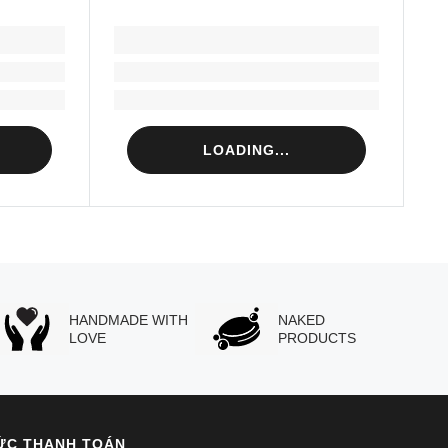
LOADING...
Loading...
Loading...
LOADING...
HANDMADE WITH
NAKED
LOVE
PRODUCTS
ỨC THANH TOÁN