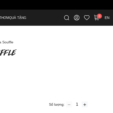
0
EN
THƠM
QUÀ TẶNG
 Souffle
FFLE
Số lượng: