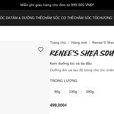
Miễn phí giao hàng cho đơn từ 999.000 VNĐ*
ÓC DA
TẮM & DƯỠNG THỂ
CHĂM SÓC CƠ THỂ
CHĂM SÓC TÓC
HƯƠNG 
Trang chủ
Hàng mới
Renee'S Shea
RENEE'S SHEA SOU
Kem dưỡng tóc và da đầu
Dưỡng ẩm và tạo độ bóng cho tóc xoăn
TRỌNG LƯỢNG
90g
190g
390g
499,000₫