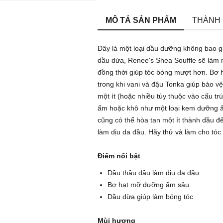
MÔ TẢ SẢN PHẨM
THÀNH
Đây là một loại dầu dưỡng không bao g
dầu dừa, Renee's Shea Souffle sẽ làm 
đồng thời giúp tóc bóng mượt hơn. Bơ
trong khi vani và đậu Tonka giúp bảo 
một ít (hoặc nhiều tùy thuộc vào cấu trú
ẩm hoặc khô như một loại kem dưỡng ẩ
cũng có thể hòa tan một ít thành dầu đ
làm dịu da đầu. Hãy thử và làm cho tó
Điểm nổi bật
Dầu thầu dầu làm dịu da đầu
Bơ hạt mỡ dưỡng ẩm sâu
Dầu dừa giúp làm bóng tóc
Mùi hương