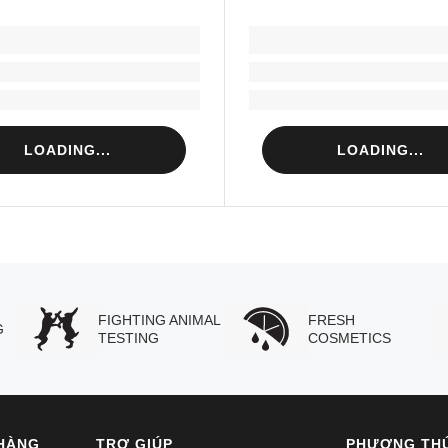
LOADING...
LOADING...
Loading...
Loading...
Loading...
Loading...
LOADING...
LOADING...
FIGHTING ANIMAL
FRESH
G
TESTING
COSMETICS
HÀNG
TRỢ GIÚP
PHƯƠNG TH