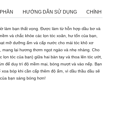
 PHẦN
HƯỚNG DẪN SỬ DỤNG
CHÍNH SÁCH ĐỔI T
iờ làm bạn thất vọng. Được làm từ hỗn hợp dầu bơ và
mềm và chắc khỏe các lọn tóc xoăn, hư tổn của bạn,
 hạt mỡ dưỡng ẩm và cấp nước cho mái tóc khô xơ
vệ, mang lại hương thơm ngọt ngào và nhẹ nhàng. Cho
c lọn tóc của bạn) giữa hai bàn tay và thoa lên tóc ướt,
m để duy trì độ mềm mại, bóng mượt và vào nếp. Bạn
ể xoa bóp khi cần cấp thêm độ ẩm, vì dầu thầu dầu sẽ
c của bạn sáng bóng hơn!