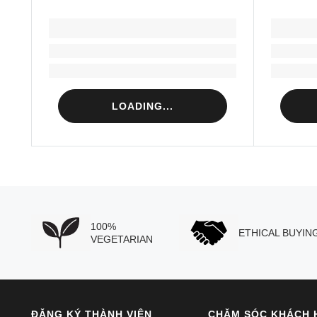
LOADING...
Loading...
Loading...
LOADING...
100%
ETHICAL BUYIN
VEGETARIAN
ĐĂNG KÝ THÀNH VIÊN
CHĂM SÓC KHÁCH 