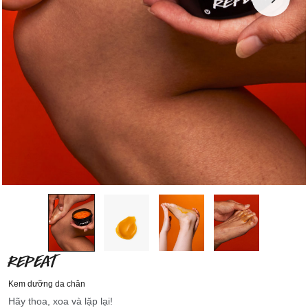
REPEAT
Kem dưỡng da chân
Hãy thoa, xoa và lặp lại!