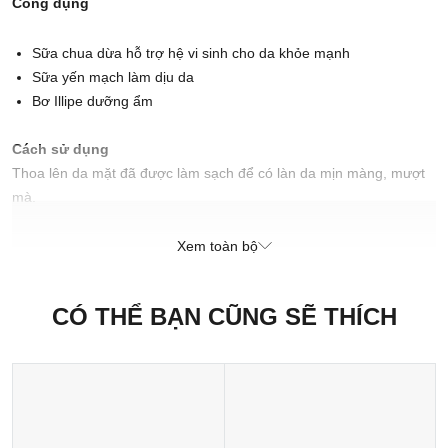
Công dụng
Sữa chua dừa hỗ trợ hệ vi sinh cho da khỏe mạnh
Sữa yến mạch làm dịu da
Bơ Illipe dưỡng ẩm
Cách sử dụng
Thoa lên da mặt đã được làm sạch để có làn da mịn màng, mượt
mà.
Xuất xứ thương hiệu: Anh
Sản xuất tại: Nhật Bản
Xem toàn bộ
CÓ THỂ BẠN CŨNG SẼ THÍCH