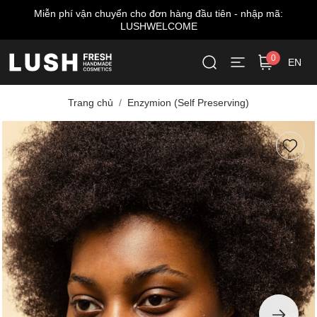
:
Miễn phí giao hàng cho đơn từ 999.000 VNĐ*
0
EN
Trang chủ
Enzymion (Self Preserving)