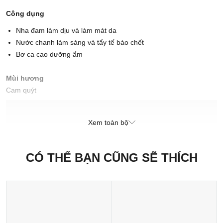
Công dụng
Nha đam làm dịu và làm mát da
Nước chanh làm sáng và tẩy tế bào chết
Bơ ca cao dưỡng ẩm
Mùi hương
Cam quýt
Cách sử dụng
Xem toàn bộ
Làm sạch và cân bằng da, sau đó nhẹ nhàng vỗ nhẹ kem dưỡng
ẩm bằng tay sạch. Bạn có thể thoa lên da ẩm nếu thích cảm giác
nhẹ hơn.
CÓ THỂ BẠN CŨNG SẼ THÍCH
Cách bảo quản
Cho một lượng vừa đủ lên mặt, massage và vỗ nhẹ nhàng để
những dưỡng chất thẩm thấu vào da.
Xuất xứ thương hiệu: Anh