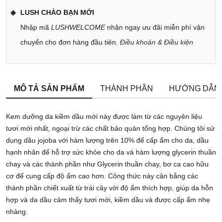
LUSH CHÀO BẠN MỚI
Nhập mã
LUSHWELCOME
nhận ngay ưu đãi miễn phí vận
chuyển cho đơn hàng đầu tiên.
Điều khoản & Điều kiện
MÔ TẢ SẢN PHẨM
THÀNH PHẦN
HƯỚNG DẪN
Kem dưỡng da kiềm dầu mới này được làm từ các nguyên liệu
tươi mới nhất, ngoại trừ các chất bảo quản tổng hợp. Chúng tôi sử
dụng dầu jojoba với hàm lượng trên 10% để cấp ẩm cho da, dầu
hạnh nhân để hỗ trợ sức khỏe cho da và hàm lượng glycerin thuần
chay và các thành phần như Glycerin thuần chay, bơ ca cao hữu
cơ để cung cấp độ ẩm cao hơn. Công thức này cân bằng các
thành phần chiết xuất từ trái cây với độ ẩm thích hợp, giúp da hỗn
hợp và da dầu cảm thấy tươi mới, kiềm dầu và được cấp ẩm nhẹ
nhàng.