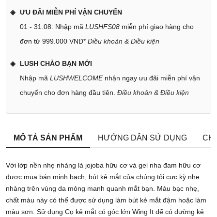
ƯU ĐÃI MIỄN PHÍ VẬN CHUYỂN
01 - 31.08: Nhập mã
LUSHFS08
miễn phí giao hàng cho
đơn từ 999.000 VNĐ*
Điều khoản & Điều kiện
LUSH CHÀO BẠN MỚI
Nhập mã
LUSHWELCOME
nhận ngay ưu đãi miễn phí vận
chuyển cho đơn hàng đầu tiên.
Điều khoản & Điều kiện
MÔ TẢ SẢN PHẨM
HƯỚNG DẪN SỬ DỤNG
CHÍ
Với lớp nền nhẹ nhàng là jojoba hữu cơ và gel nha đam hữu cơ
được mua bán minh bạch, bút kẻ mắt của chúng tôi cực kỳ nhẹ
nhàng trên vùng da mỏng manh quanh mắt bạn. Màu bạc nhẹ,
chất màu này có thể được sử dụng làm bút kẻ mắt đậm hoặc làm
màu sơn. Sử dụng Cọ kẻ mắt có góc lớn Wing It để có đường kẻ