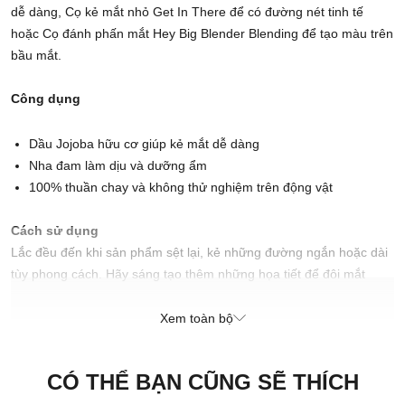
dễ dàng, Cọ kẻ mắt nhỏ Get In There để có đường nét tinh tế
hoặc Cọ đánh phấn mắt Hey Big Blender Blending để tạo màu trên
bầu mắt.
Công dụng
Dầu Jojoba hữu cơ giúp kẻ mắt dễ dàng
Nha đam làm dịu và dưỡng ẩm
100% thuần chay và không thử nghiệm trên động vật
Cách sử dụng
Lắc đều đến khi sản phẩm sệt lại, kẻ những đường ngắn hoặc dài
tùy phong cách. Hãy sáng tạo thêm những họa tiết để đôi mắt
trông thật nổi bật!
Xuất xứ thương hiệu: Anh
Xem toàn bộ
Sản xuất tại: Nhật Bản
CÓ THỂ BẠN CŨNG SẼ THÍCH