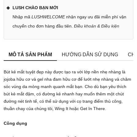
LUSH CHÀO BẠN MỚI
Nhập mã
LUSHWELCOME
nhận ngay ưu đãi miễn phí vận
chuyển cho đơn hàng đầu tiên.
Điều khoản & Điều kiện
MÔ TẢ SẢN PHẨM
HƯỚNG DẪN SỬ DỤNG
CHÍ
Bút kẻ mắt tuyệt đẹp này được tạo ra với lớp nền nhẹ nhàng là
jojoba hữu cơ và gel nha đam hữu cơ để lướt nhẹ nhàng và chăm
sóc vùng da mỏng manh quanh mắt bạn. Cho dù bạn yêu thích
bút kẻ mắt đậm, có đường kẻ nhanh hay muốn thêm một chút
đường nét tinh tế, có thể sử dụng với cọ trang điểm thủ công,
thuần chay của chúng tôi, Wing It hoặc Get In There.
Công dụng