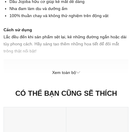
Dầu Jojoba hữu cơ giúp kẻ mắt dễ dàng
Nha đam làm dịu và dưỡng ẩm
100% thuần chay và không thử nghiệm trên động vật
Cách sử dụng
Lắc đều đến khi sản phẩm sệt lại, kẻ những đường ngắn hoặc dài
tùy phong cách. Hãy sáng tạo thêm những họa tiết để đôi mắt
trông thật nổi bật!
Xuất xứ thương hiệu: Anh
Sản xuất tại: Nhật Bản
Xem toàn bộ
CÓ THỂ BẠN CŨNG SẼ THÍCH