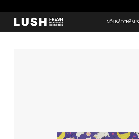
NỔI BẬT
CHĂM S