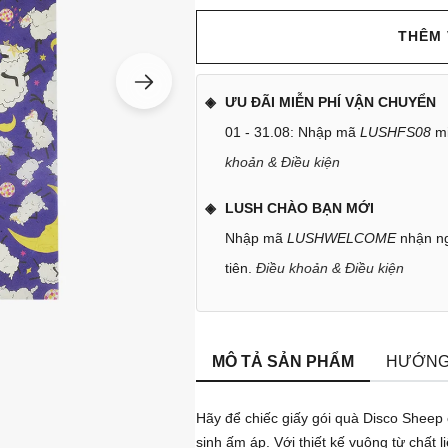
THÊM 
ƯU ĐÃI MIỄN PHÍ VẬN CHUYỂN
01 - 31.08: Nhập mã
LUSHFS08
mi
khoản & Điều kiện
LUSH CHÀO BẠN MỚI
Nhập mã
LUSHWELCOME
nhận ng
tiên.
Điều khoản & Điều kiện
MÔ TẢ SẢN PHẨM
HƯỚNG
Hãy để chiếc giấy gói quà Disco Sheep
sinh ấm áp. Với thiết kế vuông từ chất 