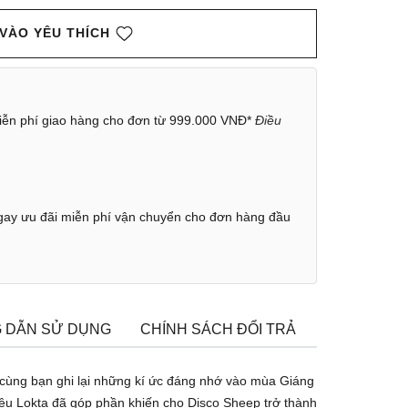
VÀO YÊU THÍCH
ễn phí giao hàng cho đơn từ 999.000 VNĐ*
Điều
ay ưu đãi miễn phí vận chuyển cho đơn hàng đầu
 DẪN SỬ DỤNG
CHÍNH SÁCH ĐỔI TRẢ
TÌM CỬA H
 cùng bạn ghi lại những kí ức đáng nhớ vào mùa Giáng
liệu Lokta đã góp phần khiến cho Disco Sheep trở thành