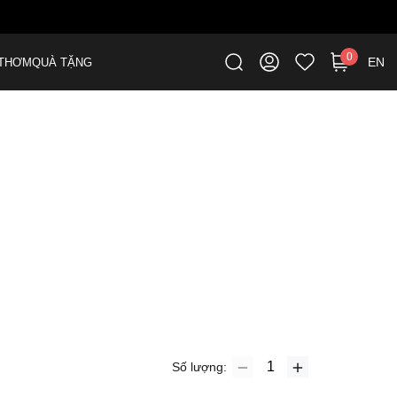
0
EN
THƠM
QUÀ TẶNG
Số lượng: