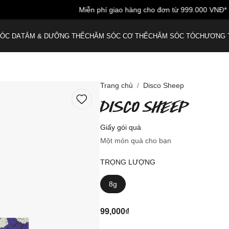
Miễn phí giao hàng cho đơn từ 999.000 VNĐ*
ÓC DA
TẮM & DƯỠNG THỂ
CHĂM SÓC CƠ THỂ
CHĂM SÓC TÓC
HƯƠNG 
Trang chủ
Disco Sheep
DISCO SHEEP
Giấy gói quà
Một món quà cho bạn
TRỌNG LƯỢNG
8g
99,000₫