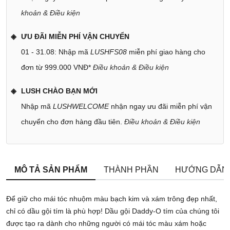
khoản & Điều kiện
ƯU ĐÃI MIỄN PHÍ VẬN CHUYỂN
01 - 31.08: Nhập mã
LUSHFS08
miễn phí giao hàng cho
đơn từ 999.000 VNĐ*
Điều khoản & Điều kiện
LUSH CHÀO BẠN MỚI
Nhập mã
LUSHWELCOME
nhận ngay ưu đãi miễn phí vận
chuyển cho đơn hàng đầu tiên.
Điều khoản & Điều kiện
MÔ TẢ SẢN PHẨM
THÀNH PHẦN
HƯỚNG DẪN
Để giữ cho mái tóc nhuộm màu bạch kim và xám trông đẹp nhất,
chỉ có dầu gội tím là phù hợp! Dầu gội Daddy-O tím của chúng tôi
được tạo ra dành cho những người có mái tóc màu xám hoặc