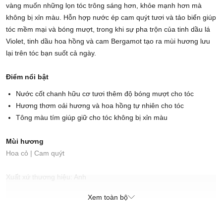
vàng muốn những lọn tóc trông sáng hơn, khỏe mạnh hơn mà
không bị xỉn màu. Hỗn hợp nước ép cam quýt tươi và tảo biển giúp
tóc mềm mại và bóng mượt, trong khi sự pha trộn của tinh dầu lá
Violet, tinh dầu hoa hồng và cam Bergamot tạo ra mùi hương lưu
lại trên tóc bạn suốt cả ngày.
Điểm nổi bật
Nước cốt chanh hữu cơ tươi thêm độ bóng mượt cho tóc
Hương thơm oải hương và hoa hồng tự nhiên cho tóc
Tông màu tím giúp giữ cho tóc không bị xỉn màu
Mùi hương
Hoa cỏ | Cam quýt
Xuất xứ thương hiệu: Anh
Sản xuất tại: Nhật Bản
Xem toàn bộ