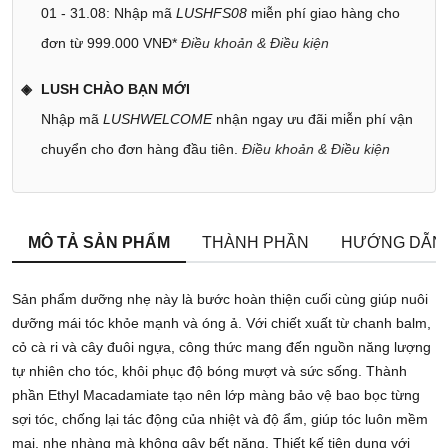
01 - 31.08: Nhập mã
LUSHFS08
miễn phí giao hàng cho
đơn từ 999.000 VNĐ*
Điều khoản & Điều kiện
LUSH CHÀO BẠN MỚI
Nhập mã
LUSHWELCOME
nhận ngay ưu đãi miễn phí vận
chuyển cho đơn hàng đầu tiên.
Điều khoản & Điều kiện
MÔ TẢ SẢN PHẨM
THÀNH PHẦN
HƯỚNG DẪN
Sản phẩm dưỡng nhẹ này là bước hoàn thiện cuối cùng giúp nuôi
dưỡng mái tóc khỏe mạnh và óng ả. Với chiết xuất từ chanh balm,
cỏ cà ri và cây đuôi ngựa, công thức mang đến nguồn năng lượng
tự nhiên cho tóc, khôi phục độ bóng mượt và sức sống. Thành
phần Ethyl Macadamiate tạo nên lớp màng bảo vệ bao bọc từng
sợi tóc, chống lại tác động của nhiệt và độ ẩm, giúp tóc luôn mềm
mại, nhẹ nhàng mà không gây bết nặng. Thiết kế tiện dụng với