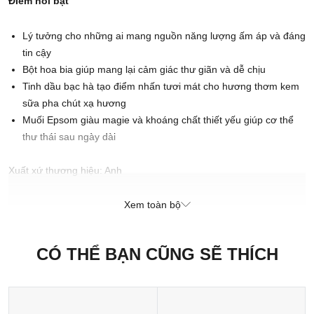
ĐIểm nổi bật
Lý tưởng cho những ai mang nguồn năng lượng ấm áp và đáng
tin cậy
Bột hoa bia giúp mang lại cảm giác thư giãn và dễ chịu
Tinh dầu bạc hà tạo điểm nhấn tươi mát cho hương thơm kem
sữa pha chút xạ hương
Muối Epsom giàu magie và khoáng chất thiết yếu giúp cơ thể
thư thái sau ngày dài
Xuất xứ thương hiệu: Anh
Sản xuất tại: Nhật Bản
Xem toàn bộ
CÓ THỂ BẠN CŨNG SẼ THÍCH