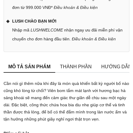
đơn từ 999.000 VNĐ*
Điều khoản & Điều kiện
LUSH CHÀO BẠN MỚI
Nhập mã
LUSHWELCOME
nhận ngay ưu đãi miễn phí vận
chuyển cho đơn hàng đầu tiên.
Điều khoản & Điều kiện
MÔ TẢ SẢN PHẨM
THÀNH PHẦN
HƯỚNG DẪN
Cần nói gì thêm nữa khi đây là món quà khiến bất kỳ người bố nào
cũng khó lòng từ chối? Viên bom tắm mát lạnh với hương bạc hà
sảng khoái sẽ mang đến cảm giác thư giãn dễ chịu sau một ngày
dài. Đặc biệt, công thức chứa hoa bia dịu nhẹ giúp cơ thể và tinh
thần được thả lỏng, để bố có thể đắm mình trong làn nước ấm và
tận hưởng những phút giây nghỉ ngơi thật trọn vẹn.