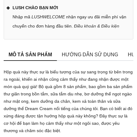
LUSH CHÀO BẠN MỚI
Nhập mã
LUSHWELCOME
nhận ngay ưu đãi miễn phí vận
chuyển cho đơn hàng đầu tiên.
Điều khoản & Điều kiện
MÔ TẢ SẢN PHẨM
HƯỚNG DẪN SỬ DỤNG
HƯ
Hộp quà này thực sự là biểu tượng của sự sang trọng từ bên trong
ra ngoài, khiến ai nhận cũng cảm thấy như đang nhận được một
món quà quý giá! Bộ quà gồm 8 sản phẩm, bao gồm ba sản phẩm
thư giãn trong bồn tắm, sữa tắm dịu nhẹ, bơ dưỡng thể ngọt ngào
như mật ong, kem dưỡng da chân, kem xả toàn thân và sữa
dưỡng thể Dream Cream nổi tiếng của chúng tôi. Bạn có biết ai đó
xứng đáng được tận hưởng hộp quà này không? Đây thực sự là
cơ hội để bạn làm họ cảm thấy như một ngôi sao, được yêu
thương và chăm sóc đặc biệt.