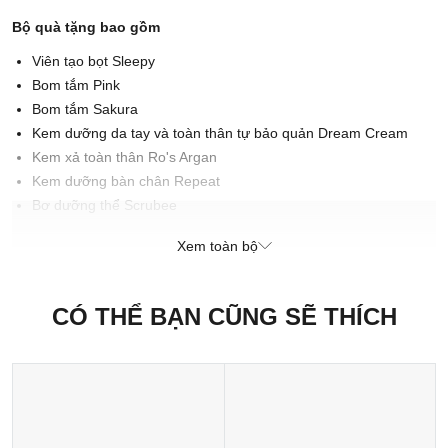
Bộ quà tặng bao gồm
Viên tạo bọt Sleepy
Bom tắm Pink
Bom tắm Sakura
Kem dưỡng da tay và toàn thân tự bảo quản Dream Cream
Kem xả toàn thân Ro's Argan
Kem dưỡng bàn chân Repeat
Bơ dưỡng thể Scrubee
Sữa tắm The Olive Branch
Xem toàn bộ
Cách sử dụng
Bom tắm: Đổ đầy nước ấm vào bồn, ngâm mình trong làn nước
CÓ THỂ BẠN CŨNG SẼ THÍCH
ấm để ngâm mình thư giãn.
Viên tạo bọt: Bẻ vụn theo khuôn dưới vòi nước ấm và tạo bọt bong
bóng.
Sữa tắm: Tạo bọt trên cơ thể để làm sạch và làm dịu, sau đó xả
sạch.
Kem dưỡng: Thoa đều lên bàn chân sạch và khô.