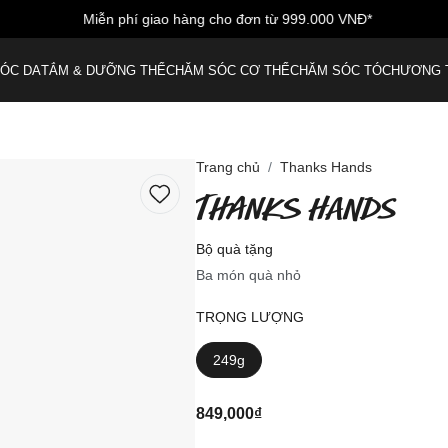
Miễn phí giao hàng cho đơn từ 999.000 VNĐ*
ÓC DA
TẮM & DƯỠNG THỂ
CHĂM SÓC CƠ THỂ
CHĂM SÓC TÓC
HƯƠNG 
Trang chủ
Thanks Hands
THANKS HANDS
Bộ quà tặng
Ba món quà nhỏ
TRỌNG LƯỢNG
249g
849,000₫