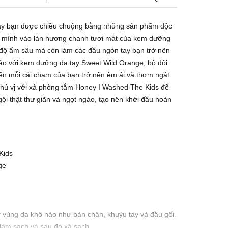
tay bạn được chiều chuộng bằng những sản phẩm độc
 mình vào làn hương chanh tươi mát của kem dưỡng
 độ ẩm sâu mà còn làm các đầu ngón tay bạn trở nên
o với kem dưỡng da tay Sweet Wild Orange, bộ đôi
n mỗi cái chạm của bạn trở nên êm ái và thơm ngát.
thú vị với xà phòng tắm Honey I Washed The Kids để
ội thật thư giãn và ngọt ngào, tạo nên khởi đầu hoàn
Kids
ge
 vùng da khô nào như bàn chân, khuỷu tay và đầu gối.
làm sạch và sau đó xả sạch.