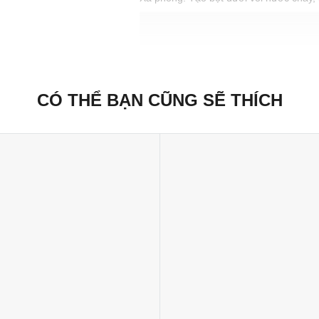
Cách bảo quản
Giữ ở nơi mát mẻ và khô ráo.
Xuất xứ thương hiệu: Anh
Sản xuất tại: Nhật Bản
CÓ THỂ BẠN CŨNG SẼ THÍCH