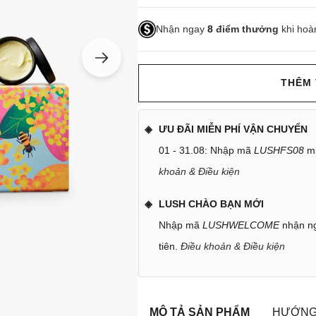
Nhận ngay
8
điểm thưởng
khi hoà
THÊM 
ƯU ĐÃI MIỄN PHÍ VẬN CHUYỂN
01 - 31.08: Nhập mã
LUSHFS08
mi
khoản & Điều kiện
LUSH CHÀO BẠN MỚI
Nhập mã
LUSHWELCOME
nhận ng
tiên.
Điều khoản & Điều kiện
MÔ TẢ SẢN PHẨM
HƯỚNG