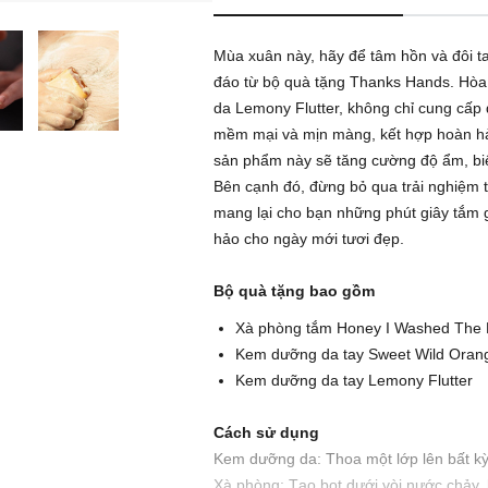
Mùa xuân này, hãy để tâm hồn và đôi 
đáo từ bộ quà tặng Thanks Hands. Hòa
da Lemony Flutter, không chỉ cung cấp
mềm mại và mịn màng, kết hợp hoàn hả
sản phẩm này sẽ tăng cường độ ẩm, biế
Bên cạnh đó, đừng bỏ qua trải nghiệm 
mang lại cho bạn những phút giây tắm g
hảo cho ngày mới tươi đẹp.
Bộ quà tặng bao gồm
Xà phòng tắm Honey I Washed The 
Kem dưỡng da tay Sweet Wild Oran
Kem dưỡng da tay Lemony Flutter
Cách sử dụng
Kem dưỡng da: Thoa một lớp lên bất kỳ
Xà phòng: Tạo bọt dưới vòi nước chảy, 