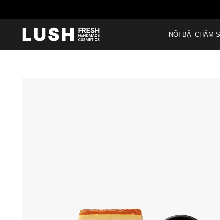
NỔI BẬT
CHĂM S