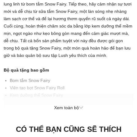
lung linh từ bom tắm Snow Fairy. Tiếp theo, hãy cảm nhận sự tươi
mới và dễ chịu từ sữa tắm Snow Fairy, một làn sóng nhẹ nhàng
làm sạch cơ thể và để lại hương thơm quyến rũ suốt cả ngày dài.
Cuối cùng, hoàn thiện chăm sóc da bằng lớp kem dưỡng thể mềm
mịn, ngọt ngào như kẹo bông gòn mang đến cảm giác mượt mà,
dễ chịu. Tất cả bốn sản phẩm tuyệt vời này đều được gói gọn
trong bộ quà tặng Snow Fairy, một món quà hoàn hảo để bạn lưu
giữ và bảo quản bộ sưu tập Lush yêu thích của mình.
Bộ quà tặng bao gồm
Bom tắm Snow Fairy
Viên tạo bọt Snow Fairy Roll
Kem dưỡng thể Snow Fairy
Sữa tắm Snow Fairy
Xem toàn bộ
Cách sử dụng
Bom tắm: Cho một lượng vừa đủ vào bồn tắm và tận hưởng cảm
CÓ THỂ BẠN CŨNG SẼ THÍCH
giác ngâm bồn thật thư giãn.