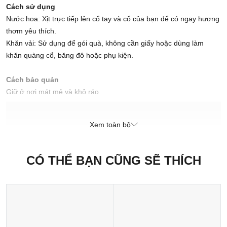
Cách sử dụng
Nước hoa: Xịt trực tiếp lên cổ tay và cổ của bạn để có ngay hương
thơm yêu thích.
Khăn vải: Sử dụng để gói quà, không cần giấy hoặc dùng làm
khăn quàng cổ, băng đô hoặc phụ kiện.
Cách bảo quản
Giữ ở nơi mát mẻ và khô ráo.
Xuất xứ thương hiệu: Anh
Xem toàn bộ
Sản xuất tại: Nhật Bản
CÓ THỂ BẠN CŨNG SẼ THÍCH