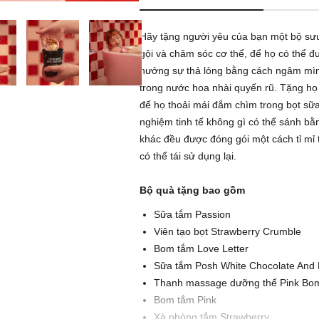
Hãy tặng người yêu của bạn một bộ sưu
gội và chăm sóc cơ thể, để họ có thể đ
hưởng sự thả lỏng bằng cách ngâm mìn
trong nước hoa nhài quyến rũ. Tặng h
để họ thoải mái đắm chìm trong bọt sữ
nghiệm tinh tế không gì có thể sánh b
khác đều được đóng gói một cách tỉ mỉ tr
có thể tái sử dụng lại.
Bộ quà tặng bao gồm
Sữa tắm Passion
Viên tạo bọt Strawberry Crumble
Bom tắm Love Letter
Sữa tắm Posh White Chocolate And
Thanh massage dưỡng thể Pink Bo
Bom tắm Pink
Xà phòng tắm Strawberry