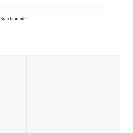
Xem toàn bộ
hoa sen và tạo bọt.
 bom tắm vào. Viên tạo bọt: Bẻ vụn dưới vòi nước ấm
làm sạch và sau đó xả sạch.
ng da khô của bạn, massage với thành phần dầu và bơ