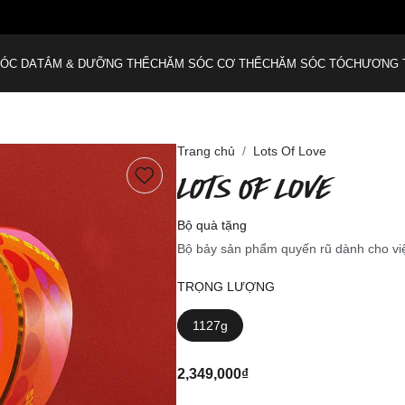
Miễn phí giao hàng cho đơn từ 999.000 VNĐ*
ÓC DA
TẮM & DƯỠNG THỂ
CHĂM SÓC CƠ THỂ
CHĂM SÓC TÓC
HƯƠNG 
Trang chủ
Lots Of Love
LOTS OF LOVE
Bộ quà tặng
Bộ bảy sản phẩm quyến rũ dành cho vi
TRỌNG LƯỢNG
1127g
2,349,000₫