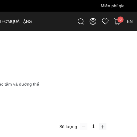
0
EN
THƠM
QUÀ TẶNG
ệc tắm và dưỡng thể
Số lượng: