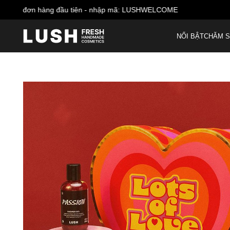
NỔI BẬT
CHĂM S