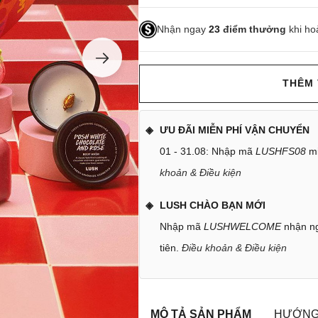
Nhận ngay
23
điểm thưởng
khi ho
THÊM 
ƯU ĐÃI MIỄN PHÍ VẬN CHUYỂN
01 - 31.08: Nhập mã
LUSHFS08
mi
khoản & Điều kiện
LUSH CHÀO BẠN MỚI
Nhập mã
LUSHWELCOME
nhận ng
tiên.
Điều khoản & Điều kiện
MÔ TẢ SẢN PHẨM
HƯỚNG