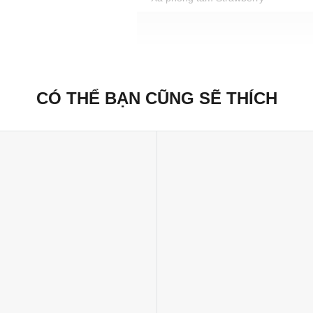
Cách sử dụng
Sữa tắm: Thả mình tận hưởng dưới vòi 
Bom tắm: Đổ đầy nước ấm vào bồn, thả
và tạo bọt bong bóng.
CÓ THỂ BẠN CŨNG SẼ THÍCH
Xà phòng tắm: Tạo bọt dưới vòi nước, 
Thanh massage: Thoa trực tiếp lên vù
trong sản phẩm.
Cách bảo quản
Giữ ở nơi mát mẻ và khô ráo.
Xuất xứ thương hiệu: Anh
Sản xuất tại: Nhật Bản