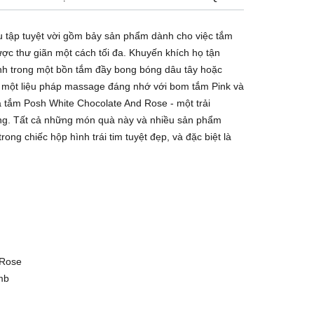
 tập tuyệt vời gồm bảy sản phẩm dành cho việc tắm
ược thư giãn một cách tối đa. Khuyến khích họ tận
h trong một bồn tắm đầy bong bóng dâu tây hoặc
ọ một liệu pháp massage đáng nhớ với bom tắm Pink và
a tắm Posh White Chocolate And Rose - một trải
ằng. Tất cả những món quà này và nhiều sản phẩm
ong chiếc hộp hình trái tim tuyệt đẹp, và đặc biệt là
 Rose
mb