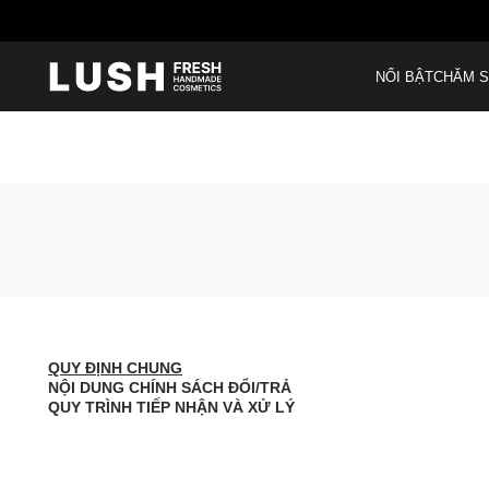
NỔI BẬT
CHĂM S
QUY ĐỊNH CHUNG
NỘI DUNG CHÍNH SÁCH ĐỔI/TRẢ
QUY TRÌNH TIẾP NHẬN VÀ XỬ LÝ