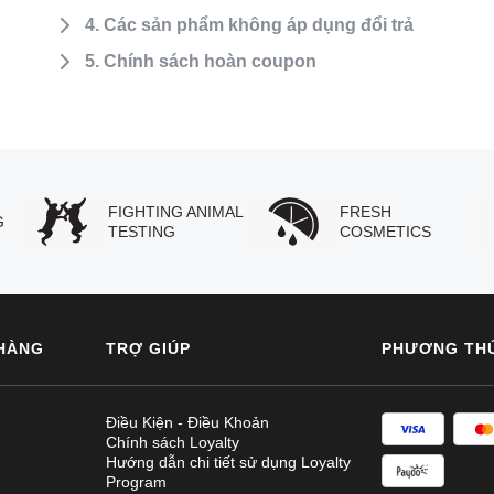
4. Các sản phẩm không áp dụng đổi trả
5. Chính sách hoàn coupon
FIGHTING ANIMAL
FRESH
G
TESTING
COSMETICS
HÀNG
TRỢ GIÚP
PHƯƠNG TH
Điều Kiện - Điều Khoản
Chính sách Loyalty
Hướng dẫn chi tiết sử dụng Loyalty
Program