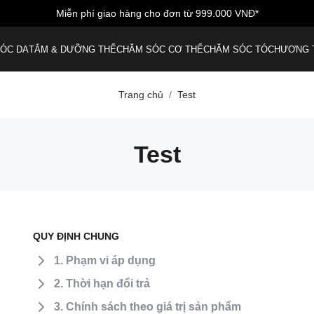
Miễn phí giao hàng cho đơn từ 999.000 VNĐ*
ÓC DA
TẮM & DƯỠNG THỂ
CHĂM SÓC CƠ THỂ
CHĂM SÓC TÓC
HƯƠNG 
Trang chủ
Test
Test
QUY ĐỊNH CHUNG
1. Phạm vi áp dụng
2. Thời hạn đổi trả
3. Chính sách theo giá trị sản phẩm