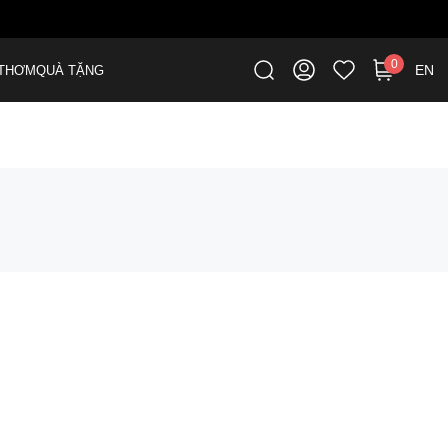
0
EN
THƠM
QUÀ TẶNG