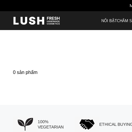
M
NỔI BẬT
CHĂM S
0
sản phẩm
100%
ETHICAL BUYIN
VEGETARIAN