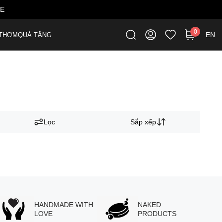
ME
0
EN
THƠM
QUÀ TẶNG
Lọc
Sắp xếp
HANDMADE WITH
NAKED
LOVE
PRODUCTS