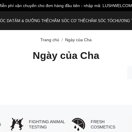
iễn phí vận chuyển cho đơn hàng đầu tiên - nhập mã: LUSHWELCO
ÓC DA
TẮM & DƯỠNG THỂ
CHĂM SÓC CƠ THỂ
CHĂM SÓC TÓC
HƯƠNG 
Trang chủ
Ngày của Cha
Ngày của Cha
FIGHTING ANIMAL
FRESH
G
TESTING
COSMETICS