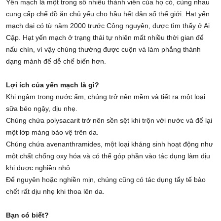
Yến mạch là một trong số nhiều thành viên của họ cỏ, cùng nhau
cung cấp chế đồ ăn chủ yếu cho hầu hết dân số thế giới. Hạt yến
mạch dại có từ năm 2000 trước Công nguyên, được tìm thấy ở Ai
Cập. Hạt yến mạch ở trạng thái tự nhiên mất nhiều thời gian để
nấu chín, vì vậy chúng thường được cuộn và làm phẳng thành
dạng mảnh để dễ chế biến hơn.
Lợi ích của yến mạch là gì?
Khi ngâm trong nước ấm, chúng trở nên mềm và tiết ra một loại
sữa béo ngậy, dịu nhẹ.
Chúng chứa polysacarit trở nên sền sệt khi trộn với nước và để lại
một lớp màng bảo vệ trên da.
Chúng chứa avenanthramides, một loại kháng sinh hoạt động như
một chất chống oxy hóa và có thể góp phần vào tác dụng làm dịu
khi được nghiền nhỏ
Để nguyên hoặc nghiền mịn, chúng cũng có tác dụng tẩy tế bào
chết rất dịu nhẹ khi thoa lên da.
Bạn có biết?