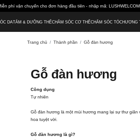
iễn phí vận chuyển cho đơn hàng đầu tiên - nhập mã: LUSHWELCO
ÓC DA
TẮM & DƯỠNG THỂ
CHĂM SÓC CƠ THỂ
CHĂM SÓC TÓC
HƯƠNG 
Trang chủ
Thành phần
Gỗ đàn hương
Gỗ đàn hương
Công dụng
Tự nhiên
Gỗ đàn hương là một mùi hương mang lại sự thư giãn và
hoa tuyệt vời.
Gỗ đàn hương là gì?