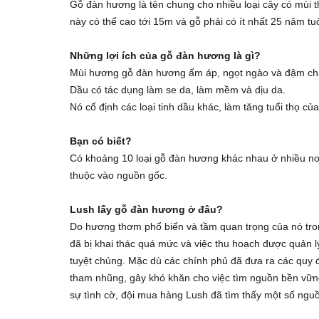
Gỗ đàn hương là tên chung cho nhiều loại cây có mùi 
này có thể cao tới 15m và gỗ phải có ít nhất 25 năm tu
Những lợi ích của gỗ đàn hương là gì?
Mùi hương gỗ đàn hương ấm áp, ngọt ngào và đậm ch
Dầu có tác dụng làm se da, làm mềm và dịu da.
Nó cố định các loại tinh dầu khác, làm tăng tuổi thọ c
Bạn có biết?
Có khoảng 10 loại gỗ đàn hương khác nhau ở nhiều nơi 
thuộc vào nguồn gốc.
Lush lấy gỗ đàn hương ở đâu?
Do hương thơm phổ biến và tầm quan trọng của nó tron
đã bị khai thác quá mức và việc thu hoạch được quản lý
tuyệt chủng. Mặc dù các chính phủ đã đưa ra các quy đ
tham nhũng, gây khó khăn cho việc tìm nguồn bền vững 
sự tình cờ, đội mua hàng Lush đã tìm thấy một số nguồ