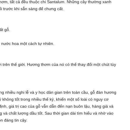
thơm, tất cả đều thuộc chi Santalum. Những cây thường xanh
ổi trước khi sẵn sàng để chưng cất.
ất gỗ.
ủa nước hoa một cách tự nhiên.
trên thế giới. Hương thơm của nó có thể thay đổi một chút tùy
g nhiều nghi lễ và y học dân gian trên toàn cầu, gỗ đàn hương
 không tốt trong nhiều thế kỷ, khiến một số loài có nguy cơ
ịnh, giá trị cao của gỗ vẫn dẫn đến nạn buôn lậu, hàng giả và
và chất lượng dầu tốt. Sau thời gian dài tìm hiểu và nhờ vào
n đáng tin cậy.