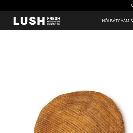
M
NỔI BẬT
CHĂM S