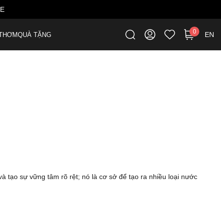
ME
0
EN
THƠM
QUÀ TẶNG
 tạo sự vững tâm rõ rệt; nó là cơ sở để tạo ra nhiều loại nước