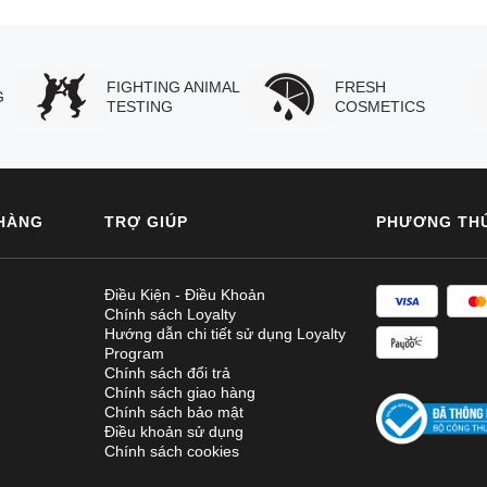
FIGHTING ANIMAL
FRESH
G
TESTING
COSMETICS
HÀNG
TRỢ GIÚP
PHƯƠNG TH
Điều Kiện - Điều Khoản
Chính sách Loyalty
Hướng dẫn chi tiết sử dụng Loyalty
Program
Chính sách đổi trả
Chính sách giao hàng
Chính sách bảo mật
Điều khoản sử dụng
Chính sách cookies