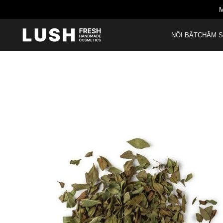
M
NỔI BẬT
CHĂM S