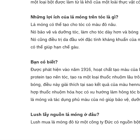
một loại bột được làm từ lá khô của một loài thực vật 
Những lợi ích của lá móng trên tóc là gì?
Lá móng có thể tạo cho tóc có màu đỏ nâu.
Nó bảo vệ và dưỡng tóc, làm cho tóc dày hơn và bóng
Nó cũng điều trị da đầu với đặc tính kháng khuẩn của 
có thể giúp hạn chế gàu.
Bạn có biết?
Được phát hiện vào năm 1916, hoạt chất tạo màu của l
protein tạo nên tóc, tạo ra một loại thuốc nhuộm lâu t
bóng, điều này giải thích tại sao kết quả của màu he
hợp thuốc nhuộm hóa học có xu hướng làm hỏng tóc bằ
lá móng và tác dụng phủ màu của nó giúp bảo vệ, dưỡ
Lush lấy nguồn lá móng ở đâu?
Lush mua lá móng đỏ từ một công ty Đức có nguồn bột t