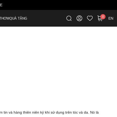
ME
0
EN
THƠM
QUÀ TẶNG
tin và hàng thiên niên kỷ khi sử dụng trên tóc và da. Nó là