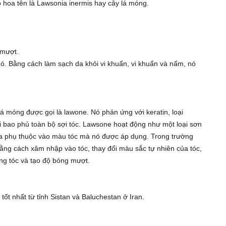
có hoa tên là Lawsonia inermis hay cây lá móng.
 mượt.
nó. Bằng cách làm sạch da khỏi vi khuẩn, vi khuẩn và nấm, nó
á móng được gọi là lawone. Nó phản ứng với keratin, loại
rôi bao phủ toàn bộ sợi tóc. Lawsone hoạt động như một loại sơn
nna phụ thuộc vào màu tóc mà nó được áp dụng. Trong trường
ng cách xâm nhập vào tóc, thay đổi màu sắc tự nhiên của tóc,
ng tóc và tạo độ bóng mượt.
ốt nhất từ tỉnh Sistan và Baluchestan ở Iran.