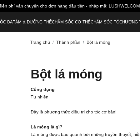
iễn phí vận chuyển cho đơn hàng đầu tiên - nhập mã: LUSHWELCO
ÓC DA
TẮM & DƯỠNG THỂ
CHĂM SÓC CƠ THỂ
CHĂM SÓC TÓC
HƯƠNG 
Trang chủ
Thành phần
Bột lá móng
Bột lá móng
Công dụng
Tự nhiên
Đây là phương thức điều trị cho tóc cơ bản!
Lá móng là gì?
Lá móng được bao quanh bởi những truyền thuyết, niềm 